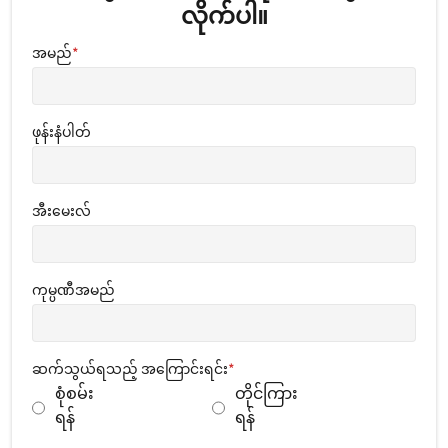
လိုက်ပါ။
အမည်
*
ဖုန်းနံပါတ်
အီးမေးလ်
ကုမ္ပဏီအမည်
ဆက်သွယ်ရသည့် အကြောင်းရင်း
*
စုံစမ်း
တိုင်ကြား
ရန်
ရန်