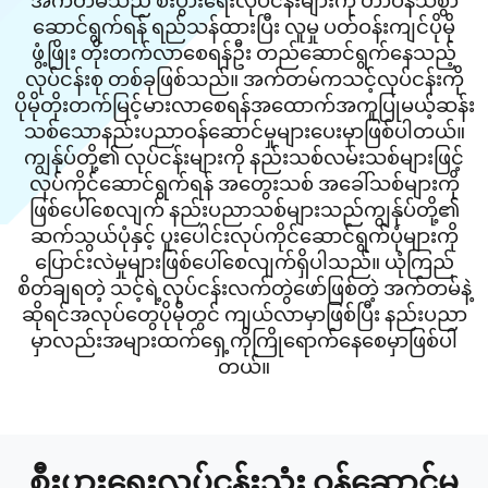
အက်တမ်သည် စီးပွားရေးလုပ်ငန်းများကို တာဝန်သိစွာ
ဆောင်ရွက်ရန် ရည်သန်ထားပြီး လူမှု ပတ်ဝန်းကျင်ပိုမို
ဖွံ့ဖြိုး တိုးတက်လာစေရန်ဦး တည်ဆောင်ရွက်နေသည့်
လုပ်ငန်းစု တစ်ခုဖြစ်သည်။ အက်တမ်ကသင့်လုပ်ငန်းကို
ပိုမိုတိုးတက်မြင့်မားလာစေရန်အထောက်အကူပြုမယ့်ဆန်း
သစ်သောနည်းပညာဝန်ဆောင်မှုများပေးမှာဖြစ်ပါတယ်။
ကျွန်ုပ်တို့၏ လုပ်ငန်းများကို နည်းသစ်လမ်းသစ်များဖြင့်
လုပ်ကိုင်ဆောင်ရွက်ရန် အတွေးသစ် အခေါ်သစ်များကို
ဖြစ်ပေါ်စေလျက် နည်းပညာသစ်များသည်ကျွန်ုပ်တို့၏
ဆက်သွယ်ပုံနှင့် ပူးပေါင်းလုပ်ကိုင်ဆောင်ရွက်ပုံများကို
ပြောင်းလဲမှုများဖြစ်ပေါ်စေလျက်ရှိပါသည်။ ယုံကြည်
စိတ်ချရတဲ့ သင့်ရဲ့လုပ်ငန်းလက်တွဲဖော်ဖြစ်တဲ့ အက်တမ်နဲ့
ဆိုရင်အလုပ်တွေပိုမိုတွင် ကျယ်လာမှာဖြစ်ပြီး နည်းပညာ
မှာလည်းအများထက်ရှေ့ကိုကြိုရောက်နေစေမှာဖြစ်ပါ
တယ်။
စီးပွားရေးလုပ်ငန်းသုံး ဝန်ဆောင်မှု