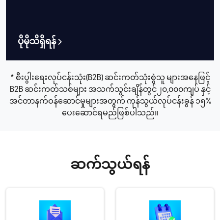
ပိုမိုသိရှိရန်
* စီးပွါးရေးလုပ်ငန်းသုံး(B2B) ဆင်းကတ်သုံးစွဲသူ များအနေဖြင့်
B2B ဆင်းကတ်သစ်များ အသက်သွင်းချိန်တွင်၂၀,၀၀၀ကျပ် နှင့်
အင်တာနက်ဝန်ဆောင်မှုများအတွက် ကုန်သွယ်လုပ်ငန်းခွန် ၁၅%
ပေးဆောင်ရမည်ဖြစ်ပါသည်။
ဆက်သွယ်ရန်