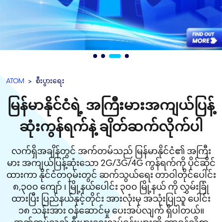
ATOM
စီးပွားရေး
မြန်မာနိုင်ငံရဲ့ အကြီးမားအကျယ်ပြန့်
ဆုံးကွန်ရက်နဲ့ ချိတ်ဆက်လိုက်ပါ
လက်ရှိအချိန်တွင် အက်တမ်သည် မြန်မာနိုင်ငံ၏ အကြီး
မား အကျယ်ပြန့်ဆုံးသော 2G/3G/4G ကွန်ရက်ကို ပိုင်ဆိုင်
ထားကာ နိုင်ငံတဝှမ်းတွင် ဆက်သွယ်ရေး တာဝါတိုင်ပေါင်း
၈,၃၀၀ ကျော် ၊ မြို့နယ်ပေါင်း ၃၀၀ မြို့နယ် ကို လွှမ်းခြုံ
ထားပြီး ပြည်နယ်နှင့်တိုင်း အားလုံးမှ အသုံးပြုသူ ပေါင်း
၁၈ သန်းအား ဝန်ဆောင်မှု ပေးအပ်လျက် ရှိပါတယ်။