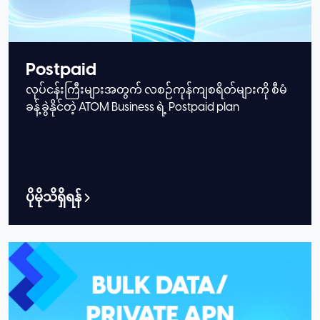
Postpaid
လုပ်ငန်းကြီးများအတွက် လစဉ်ကုန်ကျစရိတ်များကို စီမံ
ခန့်ခွဲနိုင်တဲ့ ATOM Business ရဲ့ Postpaid plan
ပိုမိုသိရှိရန်