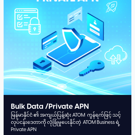
Bulk Data /Private APN
မြန်မာနိုင်ငံ ၏ အကျယ်ပြန့်ဆုံး ATOM ကွန်ရက်ဖြင့် သင့်
လုပ်ငန်းဒေတာကို လုံခြုံမှုပေးနိုင်တဲ့ ATOM Business ရဲ့
Private APN