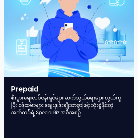
Prepaid
စီးပွားရေးလုပ်ငန်းရှင်များ ဆက်သွယ်ရေးများ လွယ်ကူ
ပြီး ၀န်ထမ်းများ စျေးနှုန်းချိုသာစွာဖြင့် သုံးစွဲနိုင်တဲ့
အက်တမ်ရဲ့ Special Biz အစီအစဉ်