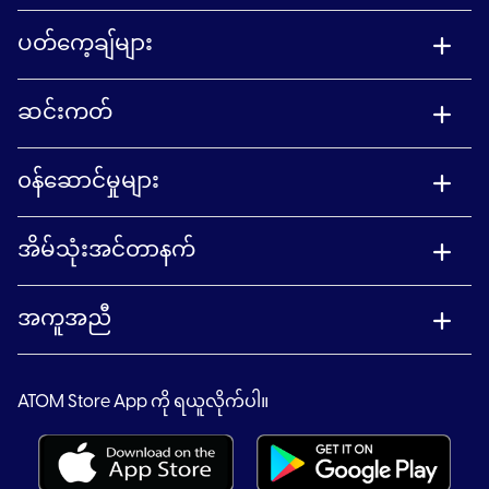
ပတ်ကေ့ချ်များ
ဆင်းကတ်
၀န်ဆောင်မှုများ
အိမ်သုံးအင်တာနက်
အကူအညီ
ATOM Store App ကို ရယူလိုက်ပါ။