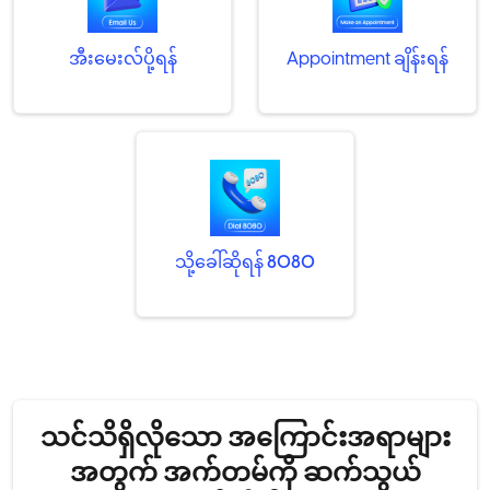
အီးမေးလ်ပို့ရန်
Appointment ချိန်းရန်
သို့ခေါ်ဆိုရန်
8080
သင်သိရှိလိုသော အကြောင်းအရာများ
အတွက် အက်တမ်ကို ဆက်သွယ်