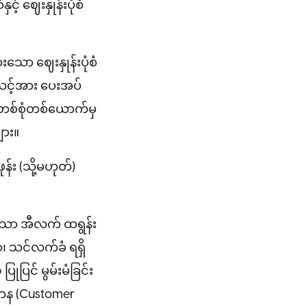
့ ဈေးနှုန်းပုံစံ
ားသော ဈေးနှုန်းပုံစံ
မှ သင့်အား ပေးအပ်
) တစ်စုံတစ်ယောက်မှ
ျား။
န်း (သို့မဟုတ်)
ားသော အီလက် ထရွန်း
ာ၊ သင်လက်ခံ ရရှိ
ုပြင် မွမ်းမံခြင်း
်ဌာန (Customer