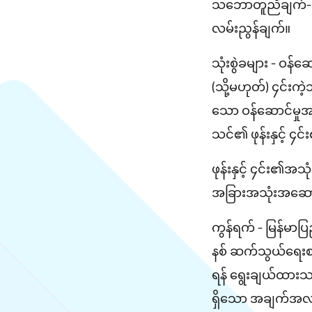
သဘောတူညီချက်- ဤစည
လမ်းညွန်ချက်။
သုံးစွဲခများ - ဝန်ဆ
(သို့မဟုတ်) ၄င်းကဲ့
သော ဝန်ဆောင်မှုအတွ
သင်၏ ဖုန်းနှင့် ၄
ဖုန်းနှင့် ၄င်း၏အသု
အခြားအသုံးအဆောင်မ
ကွန်ရက် - မြန်မာပ
နစ် ဆက်သွယ်ရေးစနစ်
ရန် ရွေးချယ်ထားသည်
ရှိသော အချက်အလက်မ