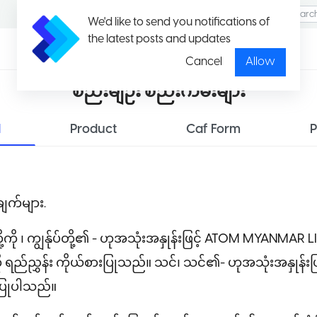
We'd like to send you notifications of
the latest posts and updates
အလုပ်အ
ကျင့်ဝတ်
ကိုင်
စည်းကမ်း
Cancel
Allow
စည်းမျဉ်း စည်းကမ်းများ
d
Product
Caf Form
ုချက်များ.
်ုပ်တို့ကို ၊ ကျွန်ုပ်တို့၏ - ဟုအသုံးအနှုန်းဖြင့် ATOM MYANM
 ရည်ညွှန်း ကိုယ်စားပြုသည်။ သင်၊ သင်၏- ဟုအသုံးအနှုန်းဖြင့်
းပြုပါသည်။