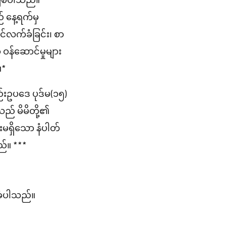
ြစ်ပါသည်။
် နေ့ရက်မှ
င်လက်ခံခြင်း၊ စာ
ာ ဝန်ဆောင်မှုများ
။*
်းဥပဒေ ပုဒ်မ(၁၅)
သည် မိမိတို့၏
်းမရှိသော နံပါတ်
ည်။ ***
ခံပါသည်။