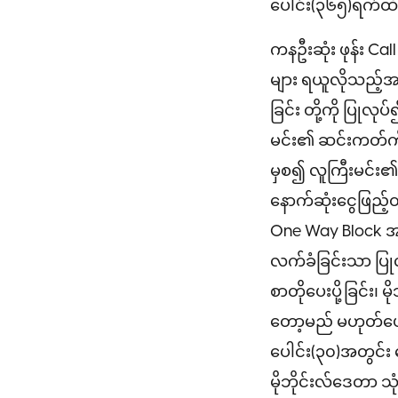
ပေါင်း(၃၆၅)ရက်ထ
ကနဦးဆုံး ဖုန်း Call
များ ရယူလိုသည့်အခါတ
ခြင်း တို့ကို ပြု
မင်း၏ ဆင်းကတ်ကို 
မှစ၍ လူကြီးမင်း
နောက်ဆုံးငွေဖြည့
One Way Block အဆင
လက်ခံခြင်းသာ ပြုလု
စာတိုပေးပို့ခြင်း၊ 
တော့မည် မဟုတ်ပေ။ 
ပေါင်း(၃၀)အတွင်း ငွ
မိုဘိုင်းလ်ဒေတာ သုံ