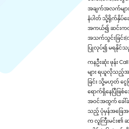
အချက်အလက်များ ရယူ
နံပါတ် သို့ရိုက်နှိ
အကယ်၍ ဆင်းကတ်ကိ
အသက်သွင်းခြင်း(a
ပြုလုပ်၍ မရနိုင်သ
ကနဦးဆုံး ဖုန်း Call
များ ရယူလိုသည့်အခါတ
ခြင်း သို့မဟုတ် ငွ
ရောက်ရှိနေပြီဖြစ
အဝင်အထွက် ခေါ်ဆိုမှုမ
သည့် ပုံမှန်အခြေအ
က လူကြီးမင်း၏ ဆင