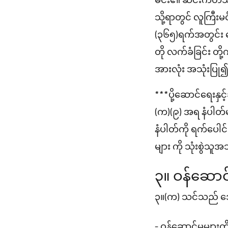
မင်း၏ ဆင်းကတ်သည
သို့ရာတွင် လူကြီး
(၃၆၅)ရက်အတွင်း ငွ
တို လက်ခံခြင်း တို
အားလုံး အသုံးပြု၍
***ပို့ဆောင်ရေးန
(က)(၉) အရ နံပါတ်မျ
နံပါတ်ကို ရက်ပေါင်း
များ ကို သုံးစွဲသ
၃။ ဝန်ဆောင်မှ
၃။(က) သင်သည် အ
- ဝန်ဆောင်မှုများ