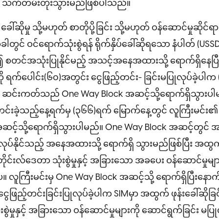
ိ သက်တမ်းတိုးသွားမည်ဖြစ်ပါသည်။
 ခေါ်ဆိုမှု သို့မဟုတ် စာတိုပို့ခြင်း သို့မဟုတ် ဝန်ဆောင်မှုဆ
ွင် ဝင်ရောက်သုံးစွဲရန် ရိုက်နှိပ်ခေါ်ဆိုရသော နံပါတ် (USSD)သို
လုပ်၍ စတင်အသုံးပြုနိုင်မည့် အသင့်အနေအထားသို့ ရောက်ရှိနေပ
ရက်ပေါင်း(၆၀)အတွင်း ငွေဖြည့်တင်း- ခြင်းမပြုလုပ်ခဲ့ပါက
၏ ဆင်းကတ်သည် One Way Block အဆင့်သို့ရောက်ရှိသွားပ
်တင်းခဲ့သည့်နေ့ရက်မှ (၃၆၆)ရက် မြောက်နေ့တွင် လူကြီးမင်
့်သို့ရောက်ရှိသွားပါမည်။ One Way Block အဆင့်တွင် အ၀င်ဖ
ပ်နိုင်သည့် အနေအထားသို့ ရောက်ရှိ သွားမည်ဖြစ်ပြီး အထွက်ဖု
မိုဘိုင်းလ်ဒေတာ သုံးစွဲမှုနှင့် အခြားသော အခပေး ဝန်ဆောင်မှုမျာ
လူကြီးမင်းမှ One Way Block အဆင့်သို့ ရောက်ရှိပြီးနောက
ေဖြည့်တင်းခြင်းပြုလုပ်ခဲ့ပါက SIMမှာ အထွက် ဖုန်းခေါ်ဆိုခြင်း
းစွဲမှုနှင့် အခြားသော ဝန်ဆောင်မှုများကို ဆောင်ရွက်ခြင်း မပြု