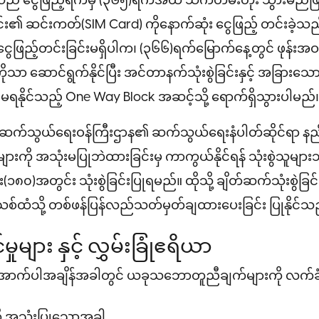
် ငွေဖြည့်ရက်မှ (၃၆၅)ရက်အထိ သက်တမ်းတိုး သွားမည်ဖ
မင်း၏ ဆင်းကတ်(SIM Card) ကိုနောက်ဆုံး ငွေဖြည့် တင်းခဲ့သည
ေဖြည့်တင်းခြင်းမရှိပါက၊ (၃၆၆)ရက်မြောက်နေ့တွင် ဖုန်းအဝ
့ကိုသာ ဆောင်ရွက်နိုင်ပြီး အင်တာနက်သုံးစွဲခြင်းနှင့် အခြားသေ
မရနိုင်သည့် One Way Block အဆင့်သို့ ရောက်ရှိသွားပါမည်
ှင့်ဆက်သွယ်ရေးဝန်ကြီးဌာန၏ ဆက်သွယ်ရေးနံပါတ်ဆိုင်ရာ နည
ားကို အသုံးမပြုဘဲထားခြင်းမှ ကာကွယ်နိုင်ရန် သုံးစွဲသူများ
(၁၈၀)အတွင်း သုံးစွဲခြင်းပြုရမည်။ ထိုသို့ ချိတ်ဆက်သုံးစွဲခြင
ူအသစ်ထံသို့ တစ်ဖန်ပြန်လည်သတ်မှတ်ချထားပေးခြင်း ပြုနိုင်သ
ုများ နှင့် လွှမ်းခြုံဧရိယာ
ောက်ပါအချိန်အခါတွင် ယခုသဘောတူညီချက်များကို လက်
ကို အသုံးပြုသောအခါ