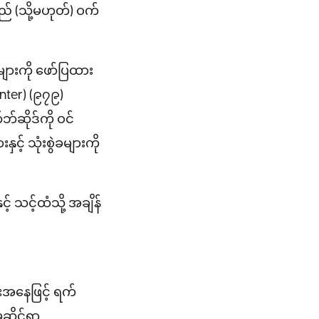
ည် (သို့မဟုတ်) ဝက်
းများကို ဖော်ပြထား
enter) (၉၇၉)
ဘ်ဆိုဒ်ကို ဝင်
င့် သုံးစွဲခများကို
 သင့်ထံသို့ အချိန်
းအနေဖြင့် ရက်
ုဆိုင်ရာ