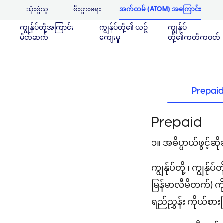
သုံးစွဲသူ
စီးပွားရေး
အက်တမ် (ATOM) အကြောင်း
ကျွန်ုပ်တို့အကြာင်း
ကျွန်ုပ်တို့၏ ယဥ်
ကျွန်ုပ်
မိတ်ဆက်
ကျေးမှု
တို့၏ကတိကဝတ်
Prepai
Prepaid
၁။ အဓိပ္ပာယ်ဖွင့်ဆိ
ကျွန်ုပ်တို့ ၊ ကျွန
မြန်မာလီမိတက်) ကို
ရည်ညွှန်း ကိုယ်စာ