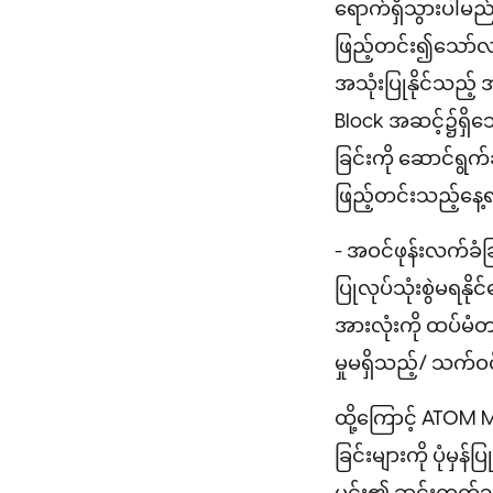
ရောက်ရှိသွားပါမ
ဖြည့်တင်း၍သော်လ
အသုံးပြုနိုင်သည့်
Block အဆင့်၌ရှိသ
ခြင်းကို ဆောင်ရွ
ဖြည့်တင်းသည့်နေ့
- အဝင်ဖုန်းလက်ခံခြ
ပြုလုပ်သုံးစွဲမရန
အားလုံးကို ထပ်မံတစ်
မှုမရှိသည့်/ သက်ဝ
ထို့ကြောင့် ATOM MY
ခြင်းများကို ပုံမှန