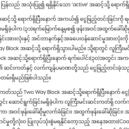
 ပြန်လည် အသုံးပြု၍ ရရှိနိုင်သော ‘active’ အဆင့်သို့ ရောက်
့်သို့ ရောက်ရှိပြီးနောက် အကယ်၍ ငွေဖြည့်တင်းခြင်းကို ရက
းမရှိခဲ့ပါက (၃၁)ရက်မြောက်နေ့မှစ၍ ဖုန်းအဝင်အထွက်ခေါ်ဆိုမှ
ခြင်းအားလုံးနှင့် အင်တာနက်နှင့်အခပေးဝန်ဆောင်မှုအားလုံးကို သု
Block အဆင့်သို့ ရောက်ရှိသွားပါမည်။ သို့ရာတွင် လူကြီးမင်
 အဆင့်သို့ရောက်ရှိပြီးနောက် ရက်ပေါင်း(၃၀)အတွင်း အက
း၏ ဆင်းကတ်နှင့် လက်ကျန်ပမာဏတို့သည် ငွေဖြည့်တင်းခဲ့သည
တမ်းရှိမည်ဖြစ်ပါသည်။
ကတ်သည် Two Way Block အဆင့်သို့ရောက်ရှိပြီးနောက် ငွေဖြ
င်း ဆောင်ရွက်ခြင်းမရှိခဲ့ပါက လူကြီးမင်းဆင်းကတ်ရှိ လက
ကာ အဝင်ဖုန်းခေါ်ဆိုမှုလက်ခံခြင်း၊ အထွက်ဖုန်းခေါ်ဆိုခြင်း၊ 
မှုတို့လုံးဝ ပြုလုပ်သုံးစွဲမရနိုင်တော့သည့် အနေအထား(Cooli