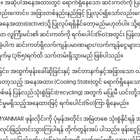
ည်။ အဆိုပါအနေအထားတွင် ရောက်ရှိနေသော ဆင်းကတ်ကို ပြ
ည်းကောင်း၊ အခြားတစ်နည်းနည်ဖြင့် ပြုလုပ်၍သော်လည်းက
 အနေအထား(active)သို့ ပြုလုပ်ရရှိနိုင်တော့မည်မဟုတ်ပါ။ သိ
ော လူကြီးမင်း၏ ဆင်းကတ်ကို ရက်ပေါင်း(၆၀)အတွင်း ပြန်လ
က်ခဲ့ပါက ဆင်းကတ်ရှိလက်ကျန်ပမာဏများ/လက်ကျန်ငွေများသည်
ရက်မှ (၃၆၅)ရက်ထိ သက်တမ်းရှိသွားမည် ဖြစ်ပါသည်။
င်း၊ အထွက်ဖုန်းခေါ်ဆိုခြင်းနှင့် အင်တာနက်နှင့်အခြားသော ဝန်
ိုင်တော့သည့် အနေအထား (Cooling State)တွင် ရောက်ရှိနေသော
ဖန် ပြန်လည်သုံးစွဲခြင်း(recycling) အတွက် မပြုမီ ယင်းတို့သည်
င်မှုမရှိသည့်အနေထားဖြင့် ရက်ပေါင်း(၆၀)ကြာ ရှိနေမည်။
ANMAR ဖုန်းလိုင်းကို ပုံမှန်အတိုင်း အမြဲတစေ သုံးစွဲနိုင်ရန် 
်ပြုလုပ်ဖြည့်တင်းသွားကြပါရန် တိုက်တွန်းအပ် ပါသည်။ ဖုန်းငွေဖြည