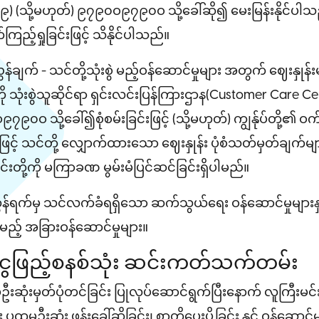
၉) (သို့မဟုတ်) ၉၇၉၀ဝ၉၇၉၀ဝ သို့ခေါ်ဆို၍ မေးမြန်းနိုင်ပါသ
ကြည့်ရှုခြင်းဖြင့် သိနိုင်ပါသည်။
ညွှန်ချက် - သင်တို့သုံးစွဲ မည့်ဝန်ဆောင်မှုများ အတွက် ဈေးနှုန်
ံကို သုံးစွဲသူဆိုင်ရာ ရှင်းလင်းပြန်ကြားဌာန(Customer Care C
၉၀ဝ သို့ခေါ်၍စုံစမ်းခြင်းဖြင့် (သို့မဟုတ်) ကျွန်ုပ်တို့၏ ဝက်
ြင့် သင်တို့ လျှောက်ထားသော ဈေးနှုန်း ပုံစံသတ်မှတ်ချက်များနှ
င်းတို့ကို မကြာခဏ မွမ်းမံပြင်ဆင်ခြင်းရှိပါမည်။
ွန်ရက်မှ သင်လက်ခံရရှိသော ဆက်သွယ်ရေး ဝန်ဆောင်မှုများနှင့်
င်မည့် အခြားဝန်ဆောင်မှုများ။
ွေဖြည့်စနစ်သုံး ဆင်းကတ်သက်တမ်း
ုံးမှတ်ပုံတင်ခြင်း ပြုလုပ်ဆောင်ရွက်ပြီးနောက် လူကြီးမင်
ထမဦးဆုံး ဖုန်းခေါ်ဆိုခြင်း၊ စာတိုပေးပို့ခြင်း နှင့် ဝန်ဆောင်မှ