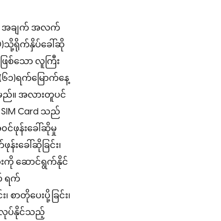
ိုင်ရာ အချက် အလက်
့ရိုက်နှိပ်ခေါ်ဆို
ြီဖြစ်သော လူကြီး
 (၆၁)ရက်မြောက်နေ့
ါမည်။ အလားတူပင်
း၏ SIM Card သည်
ုန်းခေါ်ဆိုမှု
န်းခေါ်ဆိုခြင်း၊
းကို ဆောင်ရွက်နိုင်
် ရက်
၊ စာတိုပေးပို့ခြင်း၊
လုပ်နိုင်သည့်