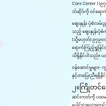
Care Center ) (၉၇
ဘ်ဆိုဒ်ကို ဝင်ရောက်
ဈေးနှုန်း ပုံစံလမ်း
သည့် ဈေးနှုန်းပုံစ
(သို့မဟုတ်) ၉၇၉၀ဝ၉၇
ရောက်ကြည့်ရှုခြင်းဖ
သိရှိနိုင်ပါသည်။ ယ
ဝန်ဆောင်မှုများ- က
နှင့်တပြေးညီရရှိနို
၂။ကြိုတင်င
ဆင်းကတ်ကို ပထမဦးဆ
ပေါင်း(၁၈၀)အတွင်း ပ