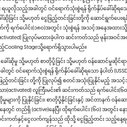
လိုသည့်အခါတွင် ဝင်ရောက်သုံးစွဲရန် ရိုက်နှိပ်ခေါ်ဆိုရသ
ပ်ခေါ်ဆိုခြင်း သို့မဟုတ် ငွေဖြည့်တင်းခြင်းတို့ကို ဆောင်ရွက်ပေ
ု ရက်ပေါင်း(၁၈၀)အတွင်း သုံးစွဲရန် အသင့်အနေအထားသို
ctivated) ပြုလုပ်မထားခဲ့ပါက ဆင်းကတ်သည် ဖုန်းအဝင်အထွက
ည့်Cooling Stageသို့ရောက်ရှိသွားပါမည်။
 ခေါ်ဆိုမှု သို့မဟုတ် စာတိုပို့ခြင်း သို့မဟုတ် ဝန်ဆောင်မှုဆ
ွင် ဝင်ရောက်သုံးစွဲရန် ရိုက်နှိပ်ခေါ်ဆိုရသော နံပါတ် (USSD)သို
ေဖြည့်တင်းခြင်း တို့ကို ပြုလုပ်၍ စတင်အသုံးပြုနိုင်မည့် အသ
်သော(activated) လူကြီးမင်း၏ ဆင်းကတ်သည် ရက်ပေါင်း(၆၀)
ျားကို ပြုနိုင်ခြင်း၊ စာတိုပို့နိုင်ခြင်းနှင့် အင်တာနက် ဝန်ဆောင်မှု
နေတွင် တည်ရှိ (active)နေပြီး ထိုရက်ပေါင်း (၆၀) အတွင်း န
်းကတ်နှင့်ငွေလက်ကျန်သည် ထိုသို့ ငွေဖြည့်တင်း သည့်နေ့ရ