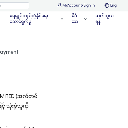
MyAccount/Sign in
Eng
ရေရှည်တည်တံ့နိုင်ရေး
မီဒီ
ဆက်သွယ်
ဆောင်ရွက်မှု
ယာ
ရန်
Payment
AR LIMITED (အက်တမ်
 သုံးစွဲသူကို