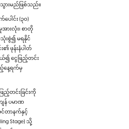
ရှိသွားမည်ဖြစ်သည်။
်ပေါင်း (၃၀)
ုအားလုံး၊ စာတို
ံးစွဲ၍ မရနိုင်
း၏ ဖုန်းနံပါတ်
ယ်၍ ငွေဖြည့်တင်း
့်နေ့ရက်မှ
ည့်တင်းခြင်းကို
်ကျန် ပမာဏ
အင်တာနက်နှင့်
ng Stage) သို့