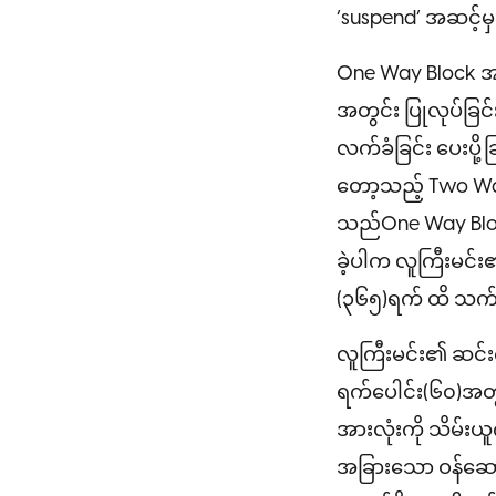
‘suspend’ အဆင့်မှ
One Way Block အဆင
အတွင်း ပြုလုပ်ခြင်
လက်ခံခြင်း ပေးပို့
တော့သည့် Two Way 
သည်One Way Block
ခဲ့ပါက လူကြီးမင်
(၃၆၅)ရက် ထိ သက်
လူကြီးမင်း၏ ဆင်း
ရက်ပေါင်း(၆၀)အတွ
အားလုံးကို သိမ်းယူ
အခြားသော ဝန်ဆောင်