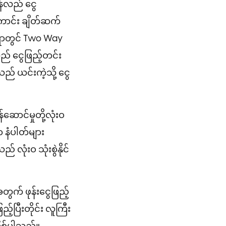
န်လည် ငွေ
ောင်း ချိတ်ဆက်
ု့ရာတွင် Two Way
ည် ငွေဖြည့်တင်း
 ယင်းကဲ့သို့ ငွေ
ဆောင်မှုတို့လုံးဝ
 နံပါတ်များ
 လုံးဝ သုံးစွဲနိုင်
အတွက် ဖုန်းငွေဖြည့်
့်ပြီးတိုင်း လူကြီး