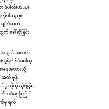
ော နံပါတ်(USSD)
းရန်လိုပါသည်။
့ ချိတ်ဆက်
် ခေါ်ဆိုခြင်း
ိုင်ရာ အချက် အလက်
့ရိုက်နှိပ်ခေါ်ဆို
င့်အနေအထားသို့
အထိ ဖုန်း
 တို့ကို သုံးစွဲနိုင်
ောက်ထပ်ငွေဖြည့်ပါ
က်မှ ရက်