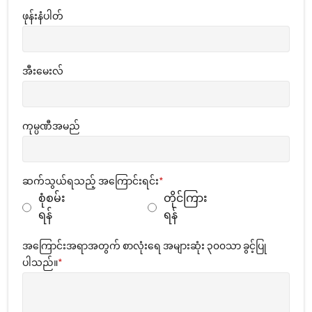
ဖုန်းနံပါတ်
အီးမေးလ်
ကုမ္ပဏီအမည်
ဆက်သွယ်ရသည့် အကြောင်းရင်း
*
စုံစမ်း
တိုင်ကြား
ရန်
ရန်
အကြောင်းအရာအတွက် စာလုံးရေ အများဆုံး ၃၀၀သာ ခွင့်ပြု
ပါသည်။
*