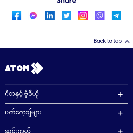
Share
Back to top
ဂီတနှင့် ဗွီဒီယို
ပတ်ကေ့ချ်များ
ဆင်းကတ်