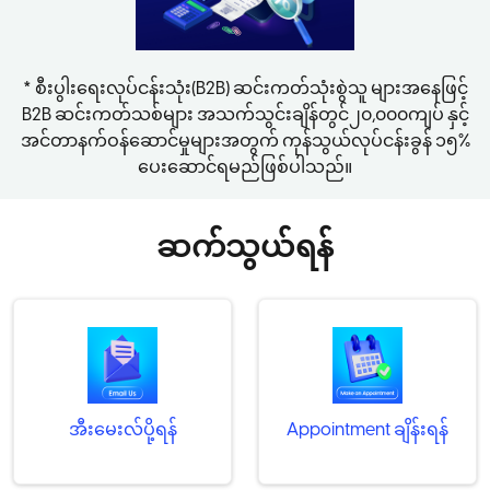
* စီးပွါးရေးလုပ်ငန်းသုံး(B2B) ဆင်းကတ်သုံးစွဲသူ များအနေဖြင့်
B2B ဆင်းကတ်သစ်များ အသက်သွင်းချိန်တွင်၂၀,၀၀၀ကျပ် နှင့်
အင်တာနက်ဝန်ဆောင်မှုများအတွက် ကုန်သွယ်လုပ်ငန်းခွန် ၁၅%
ပေးဆောင်ရမည်ဖြစ်ပါသည်။
ဆက်သွယ်ရန်
အီးမေးလ်ပို့ရန်
Appointment ချိန်းရန်