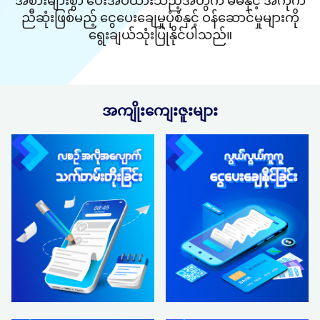
အစားများစွာ ပေးအပ်ထားသည့်အတွက် မိမိနှင့် အကိုက်
ညီဆုံးဖြစ်မည့် ငွေပေးချေမှုပုံစံနှင့် ဝန်ဆောင်မှုများကို
ရွေးချယ်သုံးပြုနိုင်ပါသည်။
အကျိုးကျေးဇူးများ