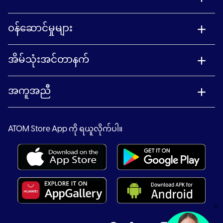
၀န်ဆောင်မှုများ
အိမ်သုံးအင်တာနက်
အကူအညီ
ATOM Store App ကို ရယူလိုက်ပါ။
×