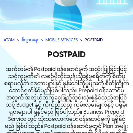
ATOM
စီးပွားရေး
MOBILE SERVICES
POSTPAID
POSTPAID
အက်တမ်၏ Postpaid ဝန်ဆောင်မှုကို အသုံးပြုခြင်းဖြင့်
သင့်ကုမ္ပဏီ၏ လစဉ်မိုဘိုင်းဖုန်းသုံးစွဲမှုစရိတ်ကို စိတ်ပူ
စရာမလိုဘဲ ဒေတာများနှင့် ဖုန်းခေါ်ဆိုမှုများကို စိတ်ကြိုက်
ဆောင်ရွက်နိုင်မည်ဖြစ်ပါသည်။ Prepaid ဝန်ဆောင်မှု
အတွက် အလွယ်တကူငွေဖြည့်သွင်းသုံးစွဲနိုင်သည့်အပြင်
သင့် Budget နှင့် ကိုက်ညီသည့် ကမ်းလှမ်းချက်နှင့် ပရိုမိုး
ရှင်းများပါ ရနိုင်မည် ဖြစ်ပါသည်။ Business Prepaid
Service တွင် သုံးသလောက်ပေး ဝန်ဆောင်မှုကို ရရှိနိုင်
မည် ဖြစ်ပါသည်။ Postpaid ဝန်ဆောင်မှုတွင် Plan အမျိုး