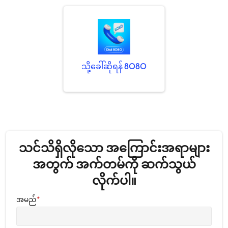
သို့ခေါ်ဆိုရန်
8080
သင်သိရှိလိုသော အကြောင်းအရာများ
အတွက် အက်တမ်ကို ဆက်သွယ်
လိုက်ပါ။
အမည်
*