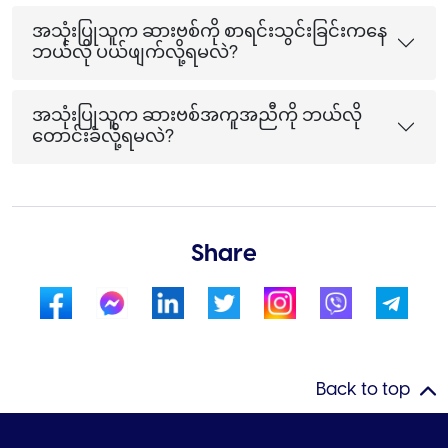
အသုံးပြုသူက ဆားဗစ်ကို စာရင်းသွင်းခြင်းကနေ
ဘယ်လို ပယ်ဖျက်လို့ရမလဲ?
အသုံးပြုသူက ဆားဗစ်အကူအညီကို ဘယ်လို
တောင်းခံလို့ရမလဲ?
Share
Back to top