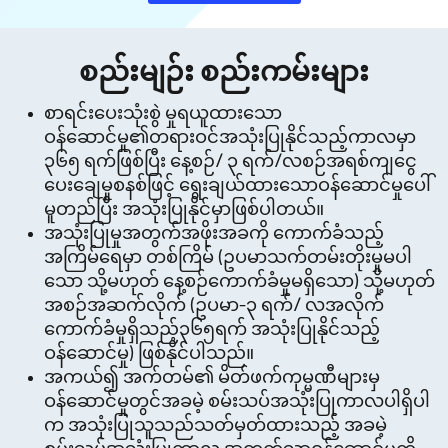
စည်းမျဉ်း စည်းကမ်းများ
စာရင်းပေးသုံးစွဲ မှုရယူထားသော
ဝန်ဆောင်မှု၏တရားဝင်အသုံးပြုနိုင်သည့်ကာလမှာ
၃၆၅ ရက်ဖြစ်ပြီး နေ့စဉ်/ ၃ ရက်/လစဉ်အရစ်ကျငွေ
ပေးချေမှုစနစ်ဖြင့် ရွေးချယ်ထားသောဝန်ဆောင်မှုပေါ်
မူတည်ပြီး အသုံးပြုနိုင်မှာဖြစ်ပါတယ်။
အသုံးပြုမှုအတွက်အဖိုးအခကို ကောက်ခံသည့်
အကြိမ်ရေမှာ တစ်ကြိမ် (ဥပမာသက်တမ်းတိုးမှုမပါ
သော သို့မဟုတ် နေ့စဉ်ကောက်ခံမှုမရှိသော) သို့မဟုတ်
အစဉ်အဆက်လိုက် (ဥပမာ-၃ ရက်/ လအလိုက်
ကောက်ခံမှုရှိသည့်၃၆၅ရက် အသုံးပြုနိုင်သည့်
ဝန်ဆောင်မှု) ဖြစ်နိုင်ပါသည်။
အကယ်၍ အက်တမ်၏ မိတ်ဖက်ကုမ္မဏီများမှ
ဝန်ဆောင်မှုတွင်အခမဲ့ စမ်းသပ်အသုံးပြုကာလပါရှိပါ
က အသုံးပြုသူသည်သတ်မှတ်ထားသည့် အခမဲ့