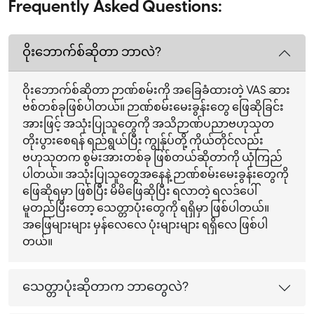
Frequently Asked Questions:
ဝိုးဘောက်စ်ဆိုတာ ဘာလဲ?
ဝိုးဘောက်စ်ဆိုတာ ဉာဏ်စမ်းကို အခြေခံထားတဲ့ VAS ဆား
ဗစ်တစ်ခုဖြစ်ပါတယ်။ ဉာဏ်စမ်းမေးခွန်းတွေ ဖြေဆိုခြင်း
အားဖြင့် အသုံးပြုသူတွေကို အသိဉာဏ်ပညာဗဟုသုတ
တိုးပွားစေရန် ရည်ရွယ်ပြီး ကျွန်ုပ်တို့ ကိုယ်တိုင်လည်း
ဗဟုသုတက စွမ်းအားတစ်ခု ဖြစ်တယ်ဆိုတာကို ယုံကြည်
ပါတယ်။ အသုံးပြုသူတွေအနေနဲ့ ဉာဏ်စမ်းမေးခွန်းတွေကို
ဖြေဆိုရမှာ ဖြစ်ပြီး မိမိဖြေဆိုပြီး ရလာတဲ့ ရလဒ်ပေါ်
မူတည်ပြီးတော့ သေတ္တာပုံးတွေကို ရရှိမှာ ဖြစ်ပါတယ်။
အဖြေများများ မှန်လေလေ ပုံးများများ ရရှိလေ ဖြစ်ပါ
တယ်။
သေတ္တာပုံးဆိုတာက ဘာတွေလဲ?