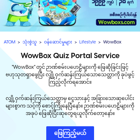
ATOM
သုံးစွဲသူ
၀န်ဆောင်မှုများ
Lifestyle
WowBox
WowBox Quiz Portal Service
"WowBox" တွင် ဉာဏ်စမ်းပဟေဠိများကို ဖြေဆိုခြင်းဖြင့်
ဗဟုသုတရှာဖွေပြီး လျှို့ဝှက်ဆန်းကြယ်သောသေတ္တာကို ခုပဲဖွင့်
ကြည့်လိုက်ရအောင်။
လျှို့ဝှက်ဆန်းကြယ်သေတ္တာမှ ငွေသားနှင့် အခြားသောဆုပေါင်း
များစွာက သင့်ကို စောင့်ကြိုနေပြီနော်။ ဉာဏ်စမ်းပဟေဠိများကို
အခုပဲ ဖြေဆိုပြီးဆုတွေရယူလိုက်တော့နော်။
ဖြေကြည့်မယ်