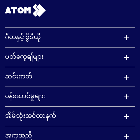
ဂီတနှင့် ဗွီဒီယို
ပတ်ကေ့ချ်များ
ဆင်းကတ်
၀န်ဆောင်မှုများ
အိမ်သုံးအင်တာနက်
အကူအညီ