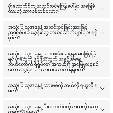
ဝိုးဘောက်စ်က အသင်းဝင်ကြေးပေါ်မှာ အခြေခံ
ထားတဲ့ ဆားဗစ်တစ်ခုလား?
အသုံးပြုသူအနေနဲ့ အသင်းဝင်ခြင်းအားဖြင့်
ဉာဏ်စမ်းမေးခွန်းတွေ ဘယ်လောက်များများ ရရှိ
မှာလဲ?
အသုံးပြုသူအနေနဲ့ ဉာဏ်စမ်းမေးခွန်းအဖြေမှန်ခဲ့
ရင် ပုံးတွေကို ဖွင့်ဖို့အတွက် အခွင့်အရေး
ဘယ်လောက် ရရှိမလဲ? အကယ်၍ အဖြေမှားခဲ့ရင်
ကော အခွင့်အရေး ဘယ်လောက် ရရှိမလဲ?
အသုံးပြုသူအနေနဲ့ ဆားဗစ်ကို ဘယ်လို ရယူလို့ ရ
မလဲ?
အသုံးပြုသူအနေနဲ့ ဝိုးဘောက်စ်ကို ဘယ်လို ဆော့
ကစားလို့ ရမလဲ?