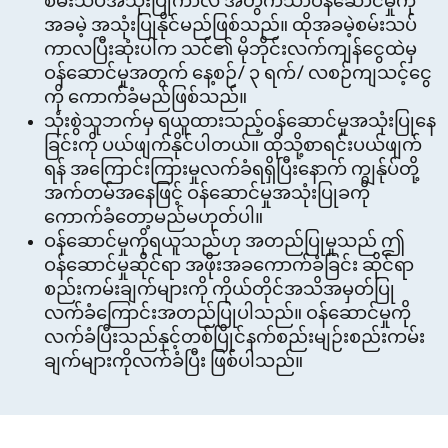
စမ်းသပ်အသုံးပြုကာလ အတွက်သာဝန်ဆောင်မှုကို
အခမဲ့ အသုံးပြုနိုင်မည်ဖြစ်သည်။ ထိုအခမဲ့စမ်းသပ်
ကာလပြီးဆုံးပါက သင်၏ မိုဘိုင်းလက်ကျန်ငွေထဲမှ
ဝန်ဆောင်မှုအတွက် နေ့စဉ်/ ၃ ရက်/ လစဉ်ကျသင့်ငွေ
ကို ကောက်ခံမည်ဖြစ်သည်။
သုံးစွဲသူဘက်မှ ရယူထားသည့်ဝန်ဆောင်မှုအသုံးပြုနေ
ခြင်းကို ပယ်ဖျက်နိုင်ပါတယ်။ ထိုသို့စာရင်းပယ်ဖျက်
ရန် အကြောင်းကြားမှုလက်ခံရရှိပြီးနောက် ကျွန်ုပ်တို့
အက်တမ်အနေဖြင့် ဝန်ဆောင်မှုအသုံးပြုခကို
ကောက်ခံတော့မည်မဟုတ်ပါ။
ဝန်ဆောင်မှုကိုရယူသည်ဟု အတည်ပြုမှုသည် ဤ
ဝန်ဆောင်မှုဆိုင်ရာ အဖိုးအခကောက်ခံခြင်း ဆိုင်ရာ
စည်းကမ်းချက်များကို ကိုယ်တိုင်အသိအမှတ်ပြု
လက်ခံကြောင်းအတည်ပြုပါသည်။ ဝန်ဆောင်မှုကို
လက်ခံပြီးသည်နှင့်တစ်ပြိုင်နက်စည်းမျဉ်းစည်းကမ်း
ချက်များကိုလက်ခံပြီး ဖြစ်ပါသည်။