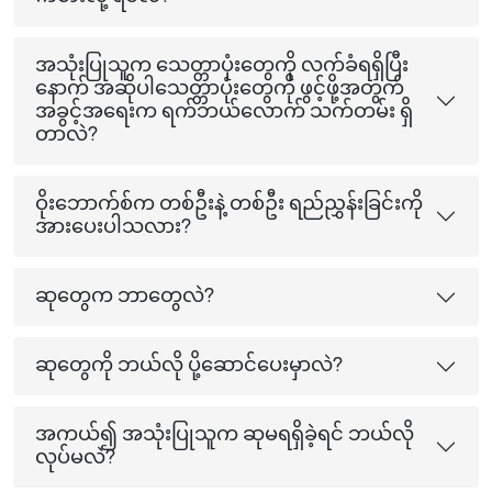
အသုံးပြုသူက သေတ္တာပုံးတွေကို လက်ခံရရှိပြီး
နောက် အဆိုပါသေတ္တာပုံးတွေကို ဖွင့်ဖို့အတွက်
အခွင့်အရေးက ရက်ဘယ်လောက် သက်တမ်း ရှိ
တာလဲ?
ဝိုးဘောက်စ်က တစ်ဦးနဲ့ တစ်ဦး ရည်ညွှန်းခြင်းကို
အားပေးပါသလား?
ဆုတွေက ဘာတွေလဲ?
ဆုတွေကို ဘယ်လို ပို့ဆောင်ပေးမှာလဲ?
အကယ်၍ အသုံးပြုသူက ဆုမရရှိခဲ့ရင် ဘယ်လို
လုပ်မလဲ?