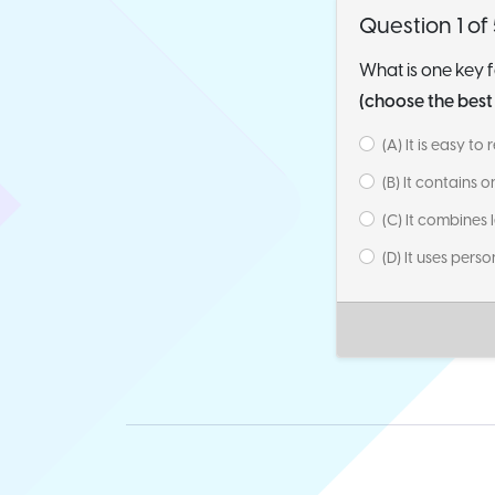
Question 1 of
What is one key 
(choose the bes
(A) It is easy t
(B) It contains o
(C) It combines
(D) It uses pers