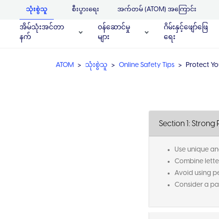
သုံးစွဲသူ
စီးပွားရေး
အက်တမ် (ATOM) အကြောင်း
အိမ်သုံးအင်တာ
၀န်ဆောင်မှု
ဂိမ်းနှင့်ဖျော်ဖြေ
နက်
များ
ရေး
ATOM
သုံးစွဲသူ
Online Safety Tips
Protect Y
Section 1: Stron
Use unique a
Combine lette
Avoid using p
Consider a p