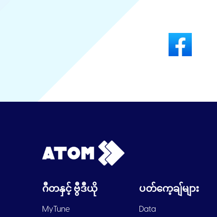
ဂီတနှင့် ဗွီဒီယို
ပတ်ကေ့ချ်များ
MyTune
Data