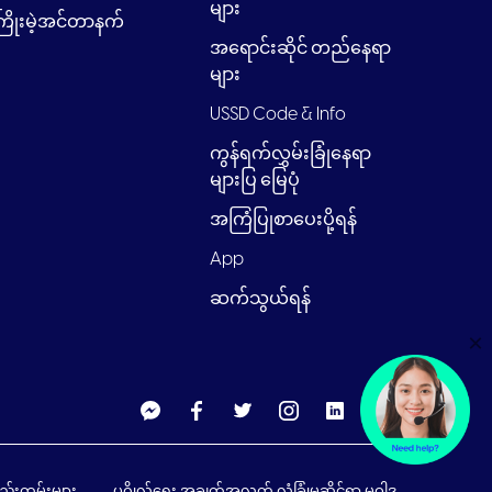
များ
ြိုးမဲ့အင်တာနက်
အရောင်းဆိုင် တည်နေရာ
များ
USSD Code & Info
ကွန်ရက်လွှမ်းခြုံနေရာ
များပြ မြေပုံ
အကြံပြုစာပေးပို့ရန်
App
ဆက်သွယ်ရန်
×
စည်းကမ်းများ
ပုဂ္ဂိုလ်ရေး အချက်အလက် လုံခြုံမှုဆိုင်ရာ မူဝါဒ