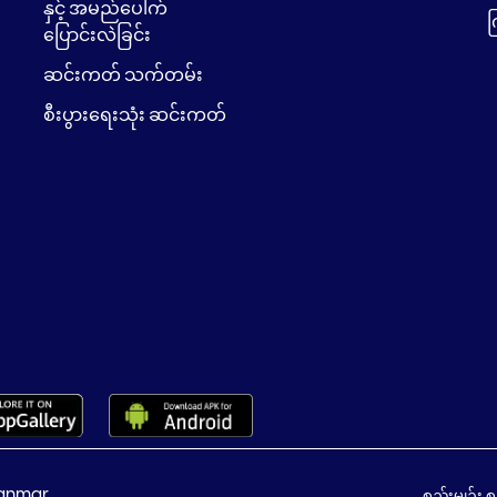
နှင့် အမည်ပေါက်
က
ပြောင်းလဲခြင်း
ဆင်းကတ် သက်တမ်း
စီးပွားရေးသုံး ဆင်းကတ်
anmar.
စည်းမျဉ်း 