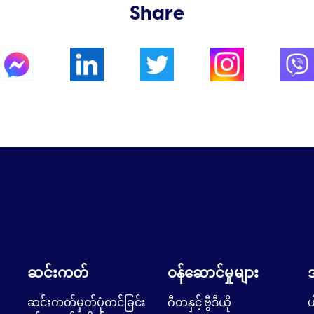
Share
ဆင်းကတ်
၀န်ဆောင်မှုများ
ဆင်းကတ်မှတ်ပုံတင်ခြင်း
ဂီတနှင့် ဗွီဒီယို
ပ