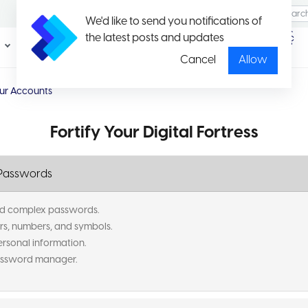
We'd like to send you notifications of
the latest posts and updates
ပရိုမိုး
ပတ်ကေ့ချ်နှင့်
ရှင်း
နှုန်းထားများ
Cancel
Allow
our Accounts
Fortify Your Digital Fortress
g Passwords
nd complex passwords.
rs, numbers, and symbols.
ersonal information.
assword manager.