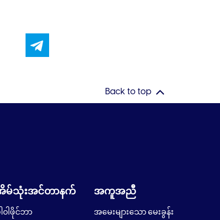
Back to top
အိမ်သုံးအင်တာနက်
အကူအညီ
ါ၀ါဖိုင်ဘာ
အမေးများသော မေးခွန်း