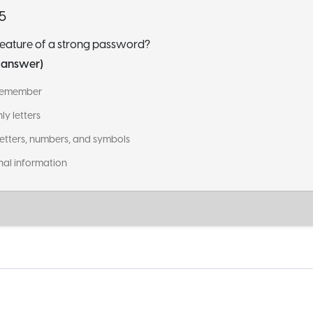
 5
feature of a strong password?
t answer)
o remember
nly letters
 letters, numbers, and symbols
onal information