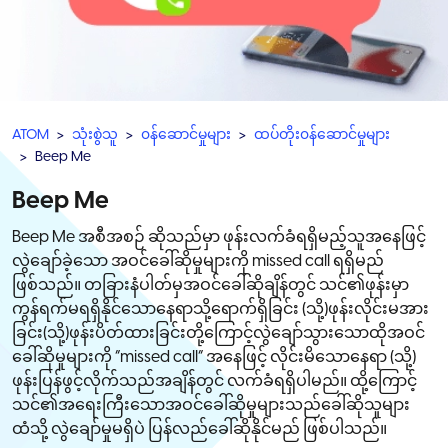
ATOM
သုံးစွဲသူ
၀န်ဆောင်မှုများ
ထပ်တိုး၀န်ဆောင်မှုများ
Beep Me
Beep Me
Beep Me အစီအစဉ် ဆိုသည်မှာ ဖုန်းလက်ခံရရှိမည့်သူအနေဖြင့်
လွဲချော်ခဲ့သော အဝင်ခေါ်ဆိုမှုများကို missed call ရရှိမည်
ဖြစ်သည်။ တခြားနံပါတ်မှအဝင်ခေါ်ဆိုချိန်တွင် သင်၏ဖုန်းမှာ
ကွန်ရက်မရရှိနိုင်သောနေရာသို့ရောက်ရှိခြင်း (သို့)ဖုန်းလိုင်းမအား
ခြင်း(သို့)ဖုန်းပိတ်ထားခြင်းတို့ကြောင့်လွဲချော်သွားသောထိုအဝင်
ခေါ်ဆိုမှုများကို “missed call” အနေဖြင့် လိုင်းမိသောနေရာ (သို့)
ဖုန်းပြန်ဖွင့်လိုက်သည်အချိန်တွင် လက်ခံရရှိပါမည်။ ထို့ကြောင့်
သင်၏အရေးကြီးသောအဝင်ခေါ်ဆိုမှုများသည်ခေါ်ဆိုသူများ
ထံသို့ လွဲချော်မှုမရှိပဲ ပြန်လည်ခေါ်ဆိုနိုင်မည် ဖြစ်ပါသည်။