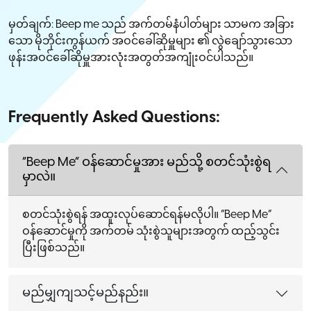
မှတ်ချက်: Beep me သည် အက်တမ်နံပါတ်များ သာမက အခြား
သော မိုဘိုင်းကွန်ယက် အဝင်ခေါ်ဆိုမှူများ ၏ လွဲချော်သွားသော
ဖုန်းအဝင်ခေါ်ဆိုမှူအားလုံးအတွတ်အကျုံးဝင်ပါသည်။
Frequently Asked Questions:
“Beep Me” ဝန်ဆောင်မှုအား မည်သို့ စတင်သုံးစွဲရ
မှာလဲ။
စတင်သုံးစွဲရန် အထူးလုပ်ဆောင်ရန်မလိုပါ။ “Beep Me”
ဝန်ဆောင်မှုကို အက်တမ် သုံးစွဲသူများအတွက် ထည့်သွင်း
ပြီးဖြစ်သည်။
မည်မျှကျသင့်မည်နည်း။