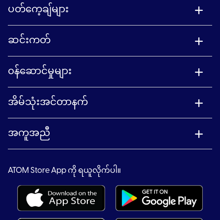
ပတ်ကေ့ချ်များ
ဆင်းကတ်
၀န်ဆောင်မှုများ
အိမ်သုံးအင်တာနက်
အကူအညီ
ATOM Store App ကို ရယူလိုက်ပါ။