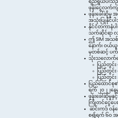
ရည်ရွယ်ပါသည်။
ဖုန်းငွေလက်ကျ
ဖုန်းခေါ်ဆိုမှ
အသုံးပြုနိုင်
နိုင်ငံတကာနံပါတ
သက်ဆိုင်ရာ လ
ဤ SIM အသစ်များ
နောက်၊ ဝယ်ယူ
မှတစ်ဆင့် ပက်
သုံးသလောက်ပေး
ပြည်တွင်း 
ပြည်တွင်း
ပြည်တွင်း
ပြည်ထောင်စု၏
ရက် ၂၀၂၂နေ့
ဖုန်းခေါ်ဆိုမှ
ကြိုတင်ငွေပေး
ဆင်းကဒ် ဝန်ဆေ
စ၍ရက် ၆၀ အတွ