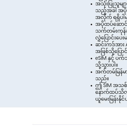
အသုံးပြုသူမျာ
သည့်အခါ အပို
အလိုက် ရရှိပါ
အပိုထပ်ဆောင်
သက်တမ်းကုန်ဆ
လွှဲပြောင်းပေ
ဆင်းကဒ်အား Ac
အဖြစ်သို့ပြောင
eSIM နှင့် ပ
သို့သွားပါ။
အက်တမ်မြန်မာသည
သည်။
ဤ SIM အသစ်များ
နောက်ထပ်သိလ
ယူ‌မေးမြန်းနို