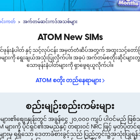
င်းကတ်
အက်တမ်ဆင်းကဒ်အသစ်များ
ATOM New SIMs
င်ဖုန်းနံပါတ် နှင့် သင့်လုပ်ငန်း အမှတ်တံဆိပ်အတွက် အထူးသင့်တော
ားကို ရွေးချယ်အသုံးပြုလိုက်ပါ။ အခုပဲ အက်တမ်စတိုးဆိုင်များတွ
သောဖုန်းနံပါတ်များကို ရှာဖွေရယူလိုက်ပါ။
ATOM စတိုး တည်နေရာများ
စည်းမျဉ်းစည်းကမ်းများ
ား၏စျေးနှုန်းတွင် အခွန်ငွေ ၂၀,၀၀၀ ကျပ် ပါဝင်မည် ဖြစ
M များကို ပိုင်ရှင်၏အမည်နှင့် တရားဝင် NRC ဖြင့် မှတ်ပုံတင
းမှ ရရှိသော ဒေတာခံစားခွင့်သည် ပြည်တွင်း၌အသုံးပြုရ