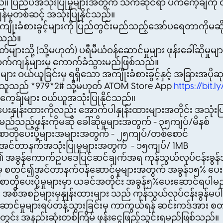
 ပြည်ပအသုံးပြုမှုများအတွက် သက်ဆိုင်ရာ ပက်ကေ့ချ်ကို ဝယ
န်မှတစ်ဆင့် အသုံးပြုနိုင်သည်။
ု အကျိုးခံစားခွင့်များကို ပြည်တွင်းမည်သည့်အော်ပရေတာကိုမဆ
ပါသည်။
်များသို့ (သို့မဟုတ်) ပရီမီယံဝန်ဆောင်မှုများ ဖုန်းခေါ်ဆိုမှု
က်ကျန်များမှ ကောက်ခံသွားမည်ဖြစ်သည်။
 ဝယ်ယူခြင်းမှ ရရှိသော အကျိုးခံစားခွင့်နှင့် အခြားအပိုဆုမ
သူသည် *979*2# သို့မဟုတ် ATOM Store App
https://bit
ကေ့ခ်ျများ ဝယ်ယူအသုံးပြုနိုင်သည်။
နှုန်းထားကိုလည်း အောက်ပါနှုန်းထားများအတိုင်း အသုံးပြ
မည်သည့်ဖုန်းကိုမဆို ခေါ်ဆိုမှုများအတွက် - ၃၅ကျပ်/မိနစ်
 စာတိုပေးပို့များအများအတွက် - ၂၅ကျပ်/တစ်စောင်
 အင်တာနက်အသုံးပြုမှုများအတွက် - ၁၅ကျပ်/ 1MB
 အခွန်ကောက်ဥပဒေပြင်ဆင်ချက်အရ ကုန်သွယ်လုပ်ငန်းခွန်
မှ စတင်၍အင်တာနက်ဝန်ဆောင်မှုများအတွက် အခွန်၁၅% ပေ
ုနှင့်စာတိုပေးပို့မှုများမှာ ယခင်အတိုင်း အခွန်၅%ပေးဆောင်ရ
 အစီအစဉ်များမှနှုန်းထားများ သည် ကုန်သွယ်လုပ်ငန်းခွန်မ
ာင်မှုများရပ်တန့်သွားခြင်းမှ ကာကွယ်ရန် ဆင်းကဒ်အား စတင်
င်း အနည်းဆုံးတစ်ကြိမ် ဖုန်းငွေဖြည့်သွင်းရမည်ဖြစ်သည်။