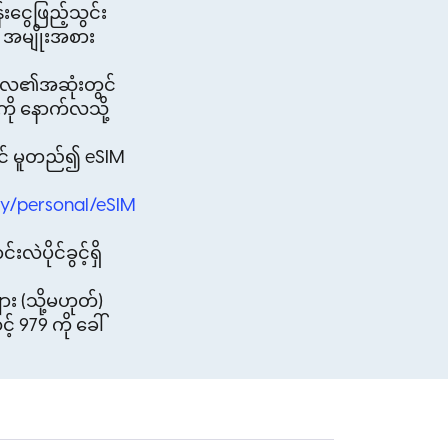
ငွေဖြည့်သွင်း
 အမျိုးအစား
ည့်လ၏အဆုံးတွင်
ို နောက်လသို့
ွင် မူတည်၍ eSIM
y/personal/eSIM
ပိုင်ခွင့်ရှိ
း (သို့မဟုတ်)
979 ကို ခေါ်