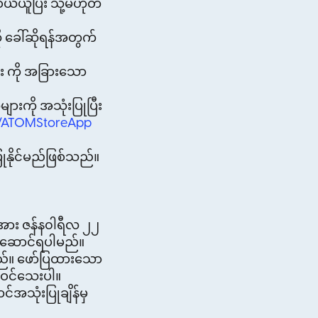
်ယူပြီး သို့မဟုတ်
ို ခေါ်ဆိုရန်အတွက်
များ ကို အခြားသော
ျားကို အသုံးပြုပြီး
.ly/ATOMStoreApp
ုနိုင်မည်ဖြစ်သည်။
အား ဇန်န၀ါရီလ ၂၂
းဆောင်ရပါမည်။
ပါမည်။ ဖော်ပြထားသော
ပါဝင်သေးပါ။
အသုံးပြုချိန်မှ