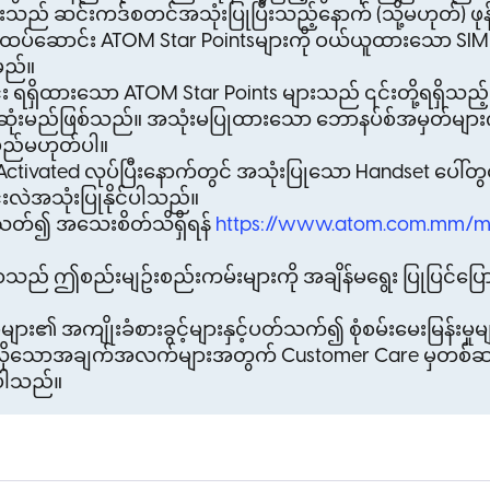
းသည် ဆင်းကဒ်စတင်အသုံးပြုပြီးသည့်နောက် (သို့မဟုတ်) ဖုန်း
ထပ်ဆောင်း ATOM Star Pointsများကို ဝယ်ယူထားသော SIM
မည်။
း ရရှိထားသော ATOM Star Points များသည် ၎င်းတို့ရရှိသ
ုံးမည်ဖြစ်သည်။ အသုံးမပြုထားသော ဘောနပ်စ်အမှတ်များက
းမည်မဟုတ်ပါ။
tivated လုပ်ပြီး‌နောက်တွင် အသုံးပြုသော Handset ပေါ်တ
်းလဲအသုံးပြုနိုင်ပါသည်။
က်သတ်၍ အသေးစိတ်သိရှိရန်
https://www.atom.com.mm/m
် ဤစည်းမျဥ်းစည်းကမ်းများကို အချိန်မရွေး ပြုပြင်ပြောင်းလဲ
၏ အကျိုးခံစားခွင့်များနှင့်ပတ်သက်၍ စုံစမ်းမေးမြန်းမှုမျာ
ိုသောအချက်အလက်များအတွက် Customer Care မှတစ်ဆင့် 
င်ပါသည်။