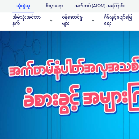
သုံးစွဲသူ
စီးပွားရေး
အက်တမ် (ATOM) အကြောင်း
အိမ်သုံးအင်တာ
၀န်ဆောင်မှု
ဂိမ်းနှင့်ဖျော်ဖြေ
နက်
များ
ရေး