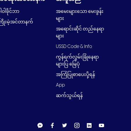
ါ၀ါဖိုင်ဘာ
အမေးများသော မေးခွန်း
များ
ြိုးမဲ့အင်တာနက်
အရောင်းဆိုင် တည်နေရာ
များ
USSD Code & Info
ကွန်ရက်လွှမ်းခြုံနေရာ
များပြ မြေပုံ
အကြံပြုစာပေးပို့ရန်
App
ဆက်သွယ်ရန်