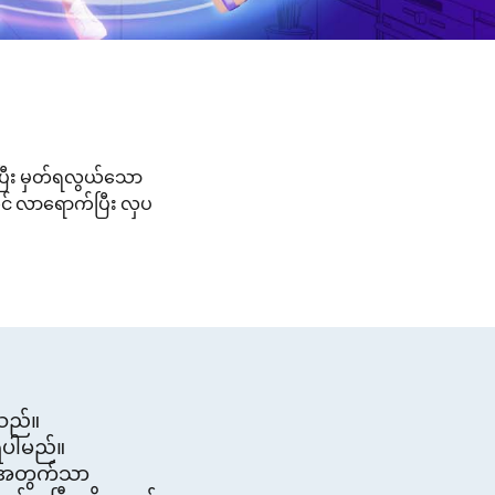
်ပြီး မှတ်ရလွယ်သော
င် လာရောက်ပြီး လှပ
်သည်။
်ရပါမည်။
န်အတွက်သာ