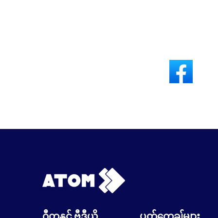
ဂီတနှင့် ဗွီဒီယို
ပတ်ကေ့ချ်များ