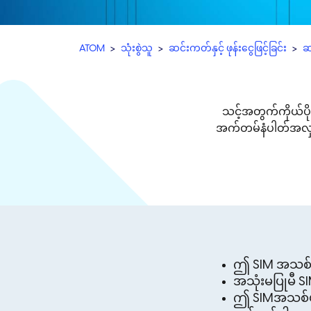
ATOM
သုံးစွဲသူ
ဆင်းကတ်နှင့် ဖုန်းငွေဖြင့်ခြင်း
ဆ
သင့်အတွက်ကိုယ်ပို
အက်တမ်နံပါတ်အလှမျ
ဤ SIM အသစ်မျ
အသုံးမပြုမီ SI
ဤ SIMအသစ်မျာ