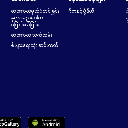
ဆင်းကတ်မှတ်ပုံတင်ခြင်း
ဂီတနှင့် ဗွီဒီယို
ပ
နှင့် အမည်ပေါက်
က
ပြောင်းလဲခြင်း
ဆင်းကတ် သက်တမ်း
စီးပွားရေးသုံး ဆင်းကတ်