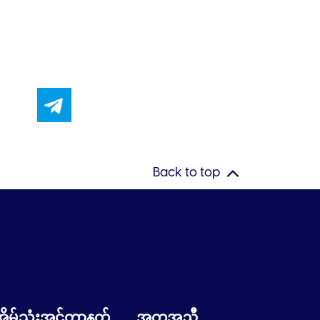
Back to top
အိမ်သုံးအင်တာနက်
အကူအညီ