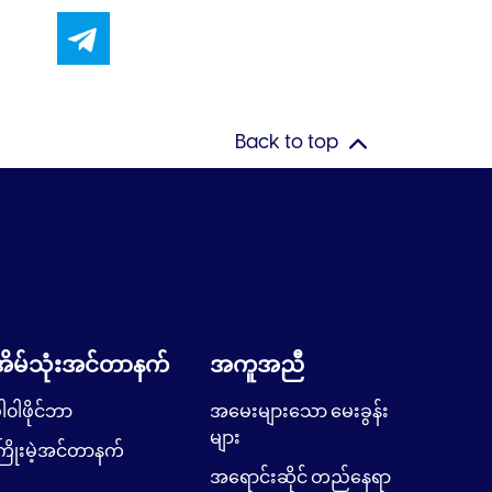
Back to top
အိမ်သုံးအင်တာနက်
အကူအညီ
ါ၀ါဖိုင်ဘာ
အမေးများသော မေးခွန်း
များ
ြိုးမဲ့အင်တာနက်
အရောင်းဆိုင် တည်နေရာ