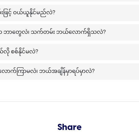
ဖြင့် ဝယ်ယူနိုင်မည်လဲ?
တွေက ဘာတွေလဲ၊ သက်တမ်း ဘယ်လောက်ရှိသလဲ?
ို စစ်နိုင်မလဲ?
ာက်ကြာမလဲ၊ ဘယ်အချိန်မှာရပ်မှာလဲ?
Share