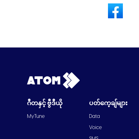
ဂီတနှင့် ဗွီဒီယို
ပတ်ကေ့ချ်များ
MyTune
Data
Voice
SMS