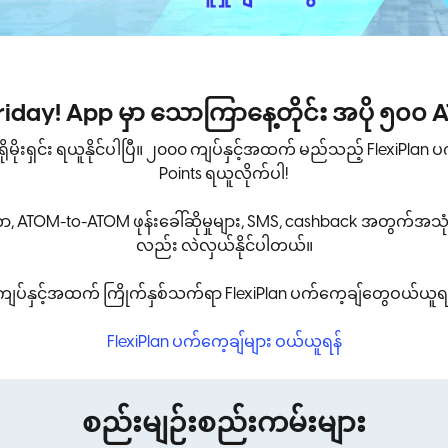
 Friday! App မှာ သောကြာနေ့တိုင်း အပို ၅၀၀ 
မိုးရှင်း ရယူနိုင်ပါပြီ။ ၂၀၀၀ ကျပ်နှင့်အထက် မည်သည့် FlexiPlan ပ
Points ရယူလိုက်ပါ!
ာ, ATOM-to-ATOM ဖုန်းခေါ်ဆိုမှုများ, SMS, cashback အတွက်အသုံ
လည်း လဲလှယ်နိုင်ပါတယ်။
ပ်နှင့်အထက် ကြိုက်နှစ်သက်ရာ FlexiPlan ပက်ကေ့ချ်တွေဝယ်ယူရင
FlexiPlan ပက်ကေ့ချ်များ ဝယ်ယူရန်
စည်းမျဉ်းစည်းကမ်းများ