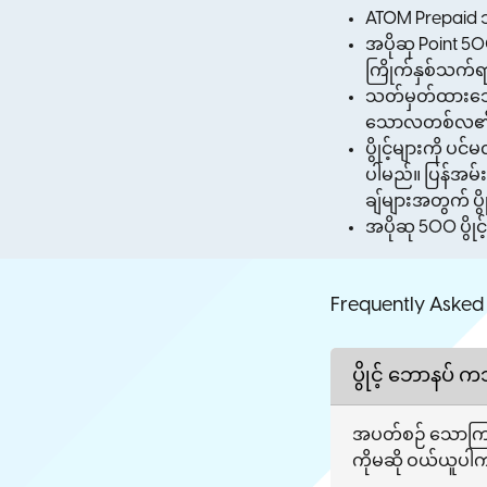
ATOM Prepaid သ
အပိုဆု Point 
ကြိုက်နှစ်သက်ရာ
သတ်မှတ်ထားသော 
သောလတစ်လ၏ Po
ပွိုင့်များကို ပ
ပါမည်။ ပြန်အမ်း
ချ်များအတွက် ပွိ
အပိုဆု 500 ပွို
Frequently Asked
ပွိုင့် ဘောနပ် 
အပတ်စဉ် သောကြာန
ကိုမဆို ဝယ်ယူပါက