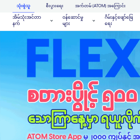
သုံးစွဲသူ
စီးပွားရေး
အက်တမ် (ATOM) အကြောင်း
အိမ်သုံးအင်တာ
၀န်ဆောင်မှု
ဂိမ်းနှင့်ဖျော်ဖြေ
နက်
များ
ရေး