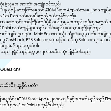
ုံးစွဲသူများ အားလုံး အကျုံးဝင်သည်။
500 ရယူရန် သောကြာနေ့တွင် ATOM Store App ထဲကနေ ၂၀၀၀ ကျပ်န
 FlexiPlan ပက်ကေ့ချ်တွေကို ဝယ်ယူနိုင်သည်။
နေ့အတွင်း တစ်ကြိမ်ထပ်ပိုမို ဝယ်ယူမှုများသည် အပိုဆုအတွက် အက
int လက်ကျန်များသည် ပေါင်းစည်း ပေးသွားမည်ဖြစ်သည်။
င်မလက်ကျန်ငွေစာရင်း - Main Balance (သို့) ကြိုသုံးငွေ မှ ပက်ကေ့ချ်ဝ
ငွေ Cashback, B2B Balance နှင့် အခြား အပိုဆု Balance များမှ 
ုင့်များရရှိမည်မဟုတ်ပါ။
င့် သည် ရရှိခဲ့သည့်နေ့မှ ၃၀ ရက်အထိအသုံးပြုနိုင်ပါသည်။
 Questions:
ကဘယ်လိုရယူနိုင် မလဲ?
ေ့တိုင်း ATOM Store App မှ ၂၀၀၀ ကျပ်နှင့်အထက် မည်သည့် Flex
 အပို ၅၀၀ Star Points ရယူနိုင်ပါသည်။