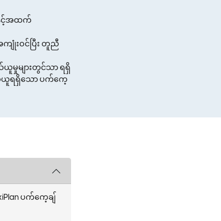
ှင့်အထက်
ျုံးဝင်ပြီး တူညီ
ယ်ယူမှုများတွင်သာ ရရှိ
ဝယ်ယူရရှိသော ပက်ကေ့
iPlan ပက်ကေ့ချ်