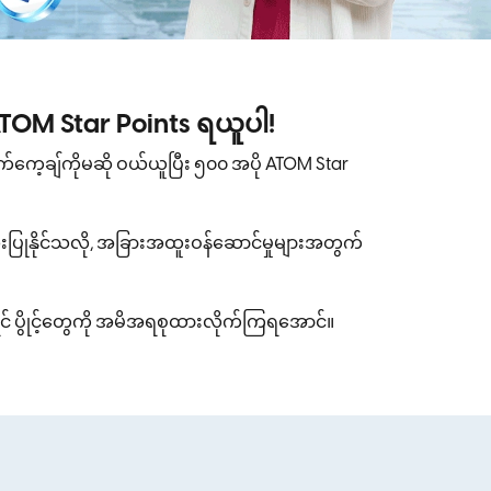
ATOM Star Points ရယူပါ!
က်ကေ့ချ်ကိုမဆို ဝယ်ယူပြီး ၅၀၀ အပို ATOM Star
းပြုနိုင်သလို, အခြားအထူးဝန်ဆောင်မှုများအတွက်
် ပွိုင့်တွေကို အမိအရစုထားလိုက်ကြရအောင်။