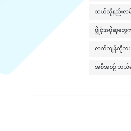
ဘယ်လိုနည်းလမ်း
ပွိုင့်အပိုဆု
လက်ကျန်ကိုဘယ်လ
အစီအစဉ် ဘယ်လေ