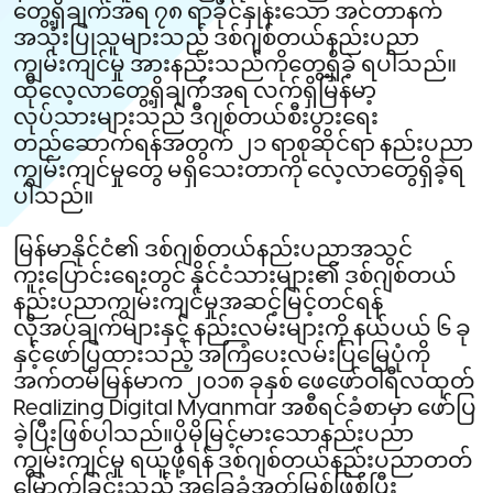
တွေ့ရှိချက်အရ ၇၈ ရာခိုင်နှုန်းသော အင်တာနက်
အသုံးပြုသူများသည် ဒစ်ဂျစ်တယ်နည်းပညာ
ကျွမ်းကျင်မှု အားနည်းသည်ကိုတွေ့ရှိခဲ့ ရပါသည်။
ထိုလေ့လာတွေ့ရှိချက်အရ လက်ရှိမြန်မာ့
လုပ်သားများသည် ဒီဂျစ်တယ်စီးပွားရေး
တည်ဆောက်ရန်အတွက် ၂၁ ရာစုဆိုင်ရာ နည်းပညာ
ကျွမ်းကျင်မှုတွေ မရှိသေးတာကို လေ့လာတွေရှိခဲ့ရ
ပါသည်။
မြန်မာနိုင်ငံ၏ ဒစ်ဂျစ်တယ်နည်းပညာအသွင်
ကူးပြောင်းရေးတွင် နိုင်ငံသားများ၏ ဒစ်ဂျစ်တယ်
နည်းပညာကျွမ်းကျင်မှုအဆင့်မြင့်တင်ရန်
လိုအပ်ချက်များနှင့် နည်းလမ်းများကို နယ်ပယ် ၆ ခု
နှင့်ဖော်ပြထားသည့် အကြံပေးလမ်းပြမြေပုံကို
အက်တမ်မြန်မာက ၂၀၁၈ ခုနှစ် ဖေဖော်ဝါရီလထုတ်
Realizing Digital Myanmar အစီရင်ခံစာမှာ ဖော်ပြ
ခဲ့ပြီးဖြစ်ပါသည်။ပိုမိုမြင့်မားသောနည်းပညာ
ကျွမ်းကျင်မှု ရယူဖို့ရန် ဒစ်ဂျစ်တယ်နည်းပညာတတ်
မြောက်ခြင်းသည် အခြေခံအုတ်မြစ်ဖြစ်ပြီး