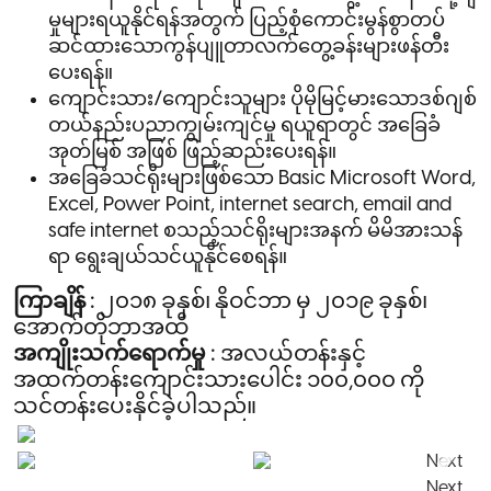
မှုများရယူနိုင်ရန်အတွက် ပြည့်စုံကောင်းမွန်စွာတပ်
ဆင်ထားသောကွန်ပျူတာလက်တွေ့ခန်းများဖန်တီး
ပေးရန်။
ကျောင်းသား/ကျောင်းသူများ ပိုမိုမြင့်မားသောဒစ်ဂျစ်
တယ်နည်းပညာကျွမ်းကျင်မှု ရယူရာတွင် အခြေခံ
အုတ်မြစ် အဖြစ် ဖြည့်ဆည်းပေးရန်။
အခြေခံသင်ရိုးများဖြစ်သော Basic Microsoft Word,
Excel, Power Point, internet search, email and
safe internet စသည့်သင်ရိုးများအနက် မိမိအားသန်
ရာ ရွေးချယ်သင်ယူနိုင်စေရန်။
ကြာချိန် :
၂၀၁၈ ခုနှစ်၊ နိုဝင်ဘာ မှ ၂၀၁၉ ခုနှစ်၊
အောက်တိုဘာအထိ
အကျိုးသက်ရောက်မှု :
အလယ်တန်းနှင့်
အထက်တန်းကျောင်းသားပေါင်း ၁၀၀,၀၀၀ ကို
သင်တန်းပေးနိုင်ခဲ့ပါသည်။
Next
Next