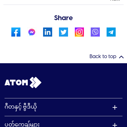
Share
Back to top
ဂီတနှင့် ဗွီဒီယို
ပတ်ကေ့ချ်များ