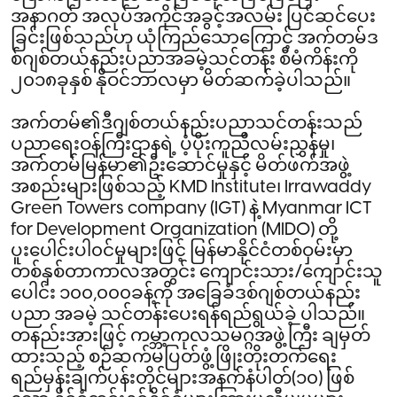
အနာဂတ် အလုပ်အကိုင်အခွင့်အလမ်း ပြင်ဆင်ပေး
ခြင်းဖြစ်သည်ဟု ယုံကြည်သောကြောင့် အက်တမ်ဒ
စ်ဂျစ်တယ်နည်းပညာအခမဲ့သင်တန်း စီမံကိန်းကို
၂၀၁၈ခုနှစ် နိုဝင်ဘာလမှာ မိတ်ဆက်ခဲ့ပါသည်။
အက်တမ်၏ဒီဂျစ်တယ်နည်းပညာသင်တန်းသည်
ပညာရေးဝန်ကြီးဌာနရဲ့ ပံ့ပိုးကူညီလမ်းညွှန်မှု၊
အက်တမ်မြန်မာ၏ဦးဆောင်မှုနှင့် မိတ်ဖက်အဖွဲ့
အစည်းများဖြစ်သည့် KMD Institute၊ Irrawaddy
Green Towers company (IGT) နဲ့ Myanmar ICT
for Development Organization (MIDO) တို့
ပူးပေါင်းပါ၀င်မှုများဖြင့် မြန်မာနိုင်ငံတစ်ဝှမ်းမှာ
တစ်နှစ်တာကာလအတွင်း ကျောင်းသား/ကျောင်းသူ
ပေါင်း ၁၀၀,၀၀၀ခန့်ကို အခြေခံဒစ်ဂျစ်တယ်နည်း
ပညာ အခမဲ့ သင်တန်းပေးရန်ရည်ရွယ်ခဲ့ ပါသည်။
တနည်းအားဖြင့် ကမ္ဘာ့ကုလသမဂ္ဂအဖွဲ့ကြီး ချမှတ်
ထားသည့် စဉ်ဆက်မပြတ်ဖွံ့ဖြိုးတိုးတက်ရေး
ရည်မှန်းချက်ပန်းတိုင်များအနက်နံပါတ်(၁၀) ဖြစ်