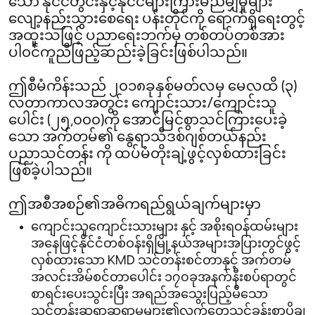
သော နိုင်ငံတွင်းနှင့်နိုင်ငံများကြားမညီမျှမှုများ
လျော့နည်းသွားစေရေး ပန်းတိုင်ကို ရောက်ရှိရေးတွင့်
အထူးသဖြင့် ပညာရေးဘက်မှ တစ်တပ်တစ်အား
ပါ၀င်ကူညီဖြည့်ဆည်းခဲ့ခြင်းဖြစ်ပါသည်။
ဤစီမံကိန်းသည် ၂၀၁၈ခုနှစ်မတ်လမှ မေလထိ (၃)
လတာကာလအတွင်း ကျောင်းသား/ကျောင်းသူ
ပေါင်း (၂၅,၀၀၀)ကို အောင်မြင်စွာသင်ကြားပေးခဲ့
သော အက်တမ်၏ နွေရာသီဒစ်ဂျစ်တယ်နည်း
ပညာသင်တန်း ကို ထပ်မံတိုးချဲ့ဖွင့်လှစ်ထားခြင်း
ဖြစ်ခဲ့ပါသည်။
ဤအစီအစဉ်၏အဓိကရည်ရွယ်ချက်များမှာ
ကျောင်းသူကျောင်းသားများ နှင့် အစိုးရဝန်ထမ်းများ
အနေဖြင့်နိုင်ငံတစ်ဝန်းရှိမြို့နယ်အများအပြားတွင်ဖွင့်
လှစ်ထားသော KMD သင်တန်းစင်တာနှင့် အက်တမ်
အလင်းအိမ်စင်တာပေါင်း ၁၇၀ခုအနက်နီးစပ်ရာတွင်
စာရင်းပေးသွင်းပြီး အရည်အသွေးပြည့်မီသော
သင်တန်းဆရာဆရာမများ၏လက်တွေ့သင်ခန်းစာပို့ချ