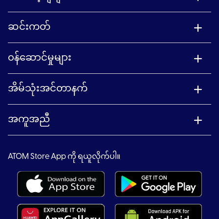
ဆင်းကတ်
၀န်ဆောင်မှုများ
အိမ်သုံးအင်တာနက်
အကူအညီ
ATOM Store App ကို ရယူလိုက်ပါ။