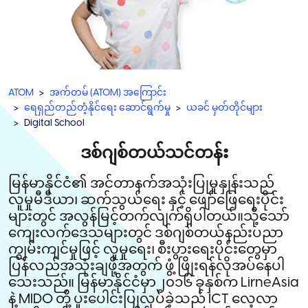
ATOM
အက်တမ် (ATOM) အကြောင်း
ရေရှည်တည်တံ့နိုင်ရေး ဆောင်ရွက်မှု
ယခင် မှတ်တိုင်များ
Digital School
ဒစ်ဂျစ်တယ်သင်တန်း
မြန်မာနိုင်ငံ၏ အင်တာနက်အသုံးပြုမှုနှုန်းသည်
လူမှုမီဒီယာ၊ ဆက်သွယ်ရေး နှင့် ဖျော်ဖြေရေးပိုင်း
များတွင် အလွန်မြင့်တက်လျက်ရှိပါတယ်။သို့သော်
ကျေးလက်ဒေသများတွင် ဒစ်ဂျစ်တယ်နည်းပညာ
ကျွမ်းကျင်မှုဖြင့် လူမှုရေး၊ စီးပွားရေးပိုင်းတွေမှာ
ပြန်လည်အသုံးချဖို့အတွက် ဖွံ့ ဖြိုးရန်လိုအပ်နေပါ
သေးသည်။ မြန်မာနိုင်ငံမှာ၂၀၁၆ ခုနှစ်က LirneAsia
နဲ့ MIDO တို့ ပူးပေါင်းပြုလုပ်ခဲ့သည် ICT လေ့လာ