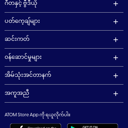
ဂီတနှင့် ဗွီဒီယို
ပတ်ကေ့ချ်များ
ဆင်းကတ်
၀န်ဆောင်မှုများ
အိမ်သုံးအင်တာနက်
အကူအညီ
ATOM Store App ကို ရယူလိုက်ပါ။