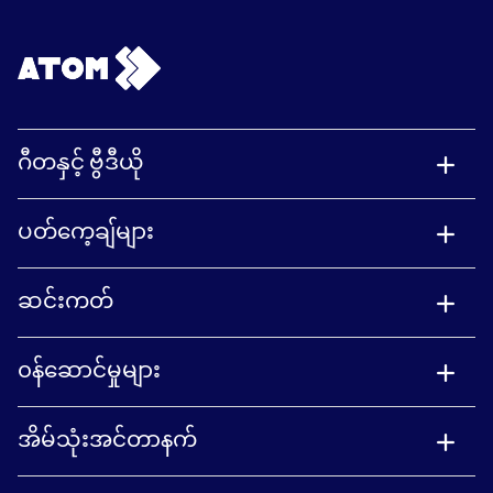
ဂီတနှင့် ဗွီဒီယို
ပတ်ကေ့ချ်များ
ဆင်းကတ်
၀န်ဆောင်မှုများ
အိမ်သုံးအင်တာနက်