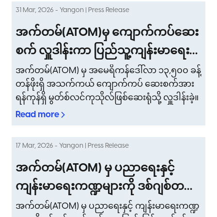
ကောင်းဆုံးအချိန်အခါပဲ ဖြစ်ပါတယ်။
ဆိုပါ ကံထူးရင်းကံမြူးအစီအစဉ်ကြီးအား ဆုကြေး
31 Mar, 2026 - Yangon | Press Release
ငွေ စုစုပေါင်းငွေသားကျပ်သိန်း (၁၂,၀၀၀) အပြင်
သုံးစွဲသူများ၏ အတွေ့အကြုံများကို ပိုမိုကောင်းမွန်
အက်တမ်(ATOM)မှ ကျောက်ကပ်ဆေး
စေမည့် အခြားအကျိုးခံစားခွင့် အစီအစဉ်သစ်များ
စက် လှူဒါန်းကာ ပြည်သူ့ကျန်းမာရေး
စွာလည်း ပါဝင်သွားမည် ဖြစ်သည်။
စောင့်ရှောက်မှု ကဏ္ဍအား မြှင့်တင်
အက်တမ်(ATOM) မှ အမေရိကန်ဒေါ်လာ ၁၃,၅၀၀ ခန့်
တန်ဖိုးရှိ အသက်ကယ် ကျောက်ကပ် ဆေးစက်အား
ရန်ကုန်ရှိ မွတ်စ်လင်ကုသိုလ်ဖြစ်ဆေးရုံသို့ လှူဒါန်းခဲ့။
Read more
17 Mar, 2026 - Yangon | Press Release
အက်တမ်(ATOM) မှ ပညာရေးနှင့်
ကျန်းမာရေးကဏ္ဍများကို ဒစ်ဂျစ်တယ်
စနစ်ကူးပြောင်းခြင်း ရည်မှန်းချက်ဖြင့်
အက်တမ်(ATOM) မှ ပညာရေးနှင့် ကျန်းမာရေးကဏ္ဍ