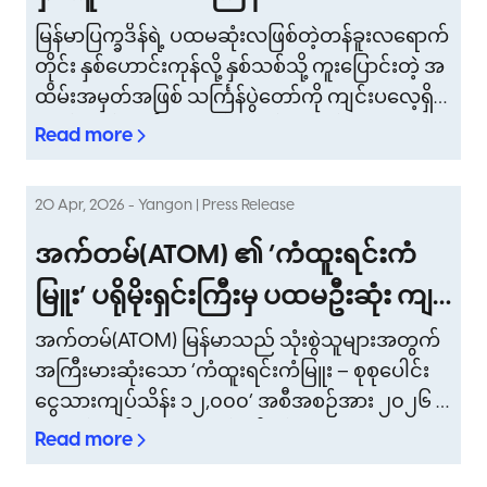
မြန်မာပြက္ခဒိန်ရဲ့ ပထမဆုံးလဖြစ်တဲ့တန်ခူးလရောက်
တိုင်း နှစ်ဟောင်းကုန်လို့ နှစ်သစ်သို့ ကူးပြောင်းတဲ့ အ
ထိမ်းအမှတ်အဖြစ် သင်္ကြန်ပွဲတော်ကို ကျင်းပလေ့ရှိပါ
တယ်။ မြန်မာတို့ရဲ့ ရောင်စုံခြယ်သ စည်ကားလှတဲ့ သ
Read more
င်္ကြန်ရာသီ ရောက်ရှိလာတာနဲ့အမျှ ပျော်ရွှင်ကြည်နူး
ခြင်း၊ လန်းဆန်းတက်ကြွခြင်း နဲ့ စည်းလုံးညီညွတ်ခြ
20 Apr, 2026 - Yangon | Press Release
င်း အငွေ့အသက်တွေက အရပ်မျက်နှာအနှံ့ လွှမ်းမိုး
သွားတတ်စမြဲပါ။ မြန်မာ့နှစ်သစ်ကူးအဖြစ် ဆင်နွှဲကြ
အက်တမ်(ATOM) ၏ ‘ကံထူးရင်းကံ
တဲ့ သင်္ကြန်ဟာ တစ်နိုင်ငံလုံးရှိ ပြည်သူတွေအတွက်
မြူး’ ပရိုမိုးရှင်းကြီးမှ ပထမဦးဆုံး ကျပ်
ယဉ်ကျေးမှုအရသော်လည်းကောင်း၊ စိတ်ခံစားမှုအရ
သိန်း (၁,၀၀၀) ကံထူးရှင် (၃) ဦးအား ဆု
သော်လည်းကောင်း အလွန်နက်ရှိုင်းတဲ့ အဓိပ္ပာယ်တွေ
အက်တမ်(ATOM) မြန်မာသည် သုံးစွဲသူများအတွက်
နဲ့ ပြည့်နှက်နေပါတယ်။ သင်္ကြန်ဆိုတာဟာ ပွဲတော်တ
အကြီးမားဆုံးသော ‘ကံထူးရင်းကံမြူး – စုစုပေါင်း
ချီးမြှင့်
စ်ခုဆိုတာထက်ပိုပြီး ချစ်ခင်ရသူများနဲ့ ပြန်လည်ဆုံစ
ငွေသားကျပ်သိန်း ၁၂,၀၀၀’ အစီအစဉ်အား ၂၀၂၆ ခု
ည်းဖို့ တစ်ဦးနဲ့တစ်ဦး ကျေးဇူးတရားများကို ဖော်ပြဖို့
နှစ်၊ ဇန်နဝါရီလ (၁၅) ရက်မှ ဒီဇင်ဘာလ (၃၁) ရက်နေ့
Read more
နဲ့ စိတ်သစ်လူသစ်နဲ့အစပြုခြင်းကို ကြိုဆိုကြဖို့ အ
အထိ တရားဝင်မိတ်ဆက်ပြုလုပ်လျက်ရှိသည်။ အ