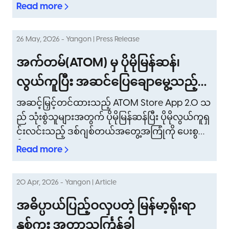
ဉ်ဆက်မပြတ် ပံ့ပိုး ဖော်ဆောင် ပေးလျက်ရှိ။
Read more
26 May, 2026 - Yangon | Press Release
အက်တမ်(ATOM) မှ ပိုမိုမြန်ဆန်၊
လွယ်ကူပြီး အဆင်ပြေချောမွေ့သည့်
သုံးစွဲမှုအတွေ့အကြုံများ ပေးစွမ်းနိုင်
အဆင့်မြှင့်တင်ထားသည့် ATOM Store App 2.0 သ
ည် သုံးစွဲသူများအတွက် ပိုမိုမြန်ဆန်ပြီး ပိုမိုလွယ်ကူရှ
ရန် ATOM Store App 2.0 ကို မိတ်
င်းလင်းသည့် ဒစ်ဂျစ်တယ်အတွေ့အကြုံကို ပေးစွမ်း
ဆက်
နိုင်။
Read more
20 Apr, 2026 - Yangon | Article
အဓိပ္ပာယ်ပြည့်ဝလှပတဲ့ မြန်မာ့ရိုးရာ
နှစ်ကူး အတာသင်္ကြန်ခါ