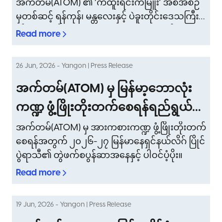
အက်တမ်(ATOM) ၏ ‘ကံထူးရင်းကံမြူး’ အစီအစဉ်
ထပ်မံရွေးချယ်ချီးမြှင့်ပြီး သုံးစွဲ
မှတစ်ဆင့် ရန်ကုန်၊ မန္တလေးနှင့် ပဲခူးတိုင်းဒေသကြီး
သူများ၏ ဘဝကို ကူညီပံ့ပိုး
တို့မှ ကျပ်သိန်း (၁,၀၀၀) ကံထူးရှင်သစ် (၃) ဦးအား တ
Read more
ရားဝင် ထုတ်ပြန်ကြေညာခဲ့။
26 Jun, 2026 - Yangon | Press Release
အက်တမ်(ATOM) မှ မြန်မာ့ဘောလုံး
ကဏ္ဍ ဖွံ့ဖြိုးတိုးတက်စေရန်ရည်ရွယ်၍
မြန်မာနေရှင်နယ်လိဂ်သို့ ငွေကျပ် သိန်း
အက်တမ်(ATOM) မှ အားကစားကဏ္ဍ ဖွံ့ဖြိုးတိုးတက်
စေရန်အတွက် ၂၀၂၆-၂၇ မြန်မာနေရှင်နယ်လိဂ် ပြိုင်
(၁,၅၀၀) ပံ့ပိုးကူညီ
ပွဲရာသီ၏ တွဲဖက်စပွန်ဆာအနေနှင့် ပါဝင်ပံ့ပိုး။
Read more
19 Jun, 2026 - Yangon | Press Release