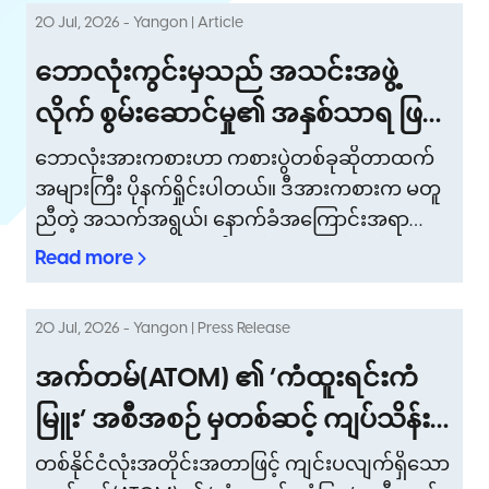
20 Jul, 2026 - Yangon | Article
ဘောလုံးကွင်းမှသည် အသင်းအဖွဲ့
လိုက် စွမ်းဆောင်မှု၏ အနှစ်သာရ ဖြစ်
သော လုပ်ငန်းခွင်အလေ့အကျင့်
ဘောလုံးအားကစားဟာ ကစားပွဲတစ်ခုဆိုတာထက်
အများကြီး ပိုနက်ရှိုင်းပါတယ်။ ဒီအားကစားက မတူ
ကောင်းဆီသို့
ညီတဲ့ အသက်အရွယ်၊ နောက်ခံအကြောင်းအရာတွေနဲ့
ယဉ်ကျေးမှုဓလေ့တွေကို တစ်သားတည်းဖြစ်အောင်
Read more
စုစည်းပေးနိုင်တဲ့ universal language တစ်ခုလည်း
ဖြစ်ပါတယ်။
20 Jul, 2026 - Yangon | Press Release
အက်တမ်(ATOM) ၏ ‘ကံထူးရင်းကံ
မြူး’ အစီအစဉ် မှတစ်ဆင့် ကျပ်သိန်း
(၁,၀၀၀) ကံထူးရှင်သစ် (၃) ဦးအား
တစ်နိုင်ငံလုံးအတိုင်းအတာဖြင့် ကျင်းပလျက်ရှိသော