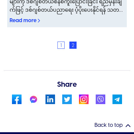
များကို ဒစ်ဂျစ်တယ်စနစ်ကူးပြောင်းခြင်း ရည်မှန်းချ
ဒစ်ဂျစ်တယ်ပညာရေး ပံ့ပိုးပေးနိုင်ရန်
က်ဖြင့် ဒစ်ဂျစ်တယ်ပညာရေး ပံ့ပိုးပေးနိုင်ရန် သတင်း
သတင်းအချက်အလက်နှင့် ဆက်သွယ်
အချက်အလက်နှင့် ဆက်သွယ်ရေးနည်းပညာသုံးပစ္စ
Read more
ရေးနည်းပညာသုံးပစ္စည်းများကို (၇)
ည်းများကို (၇) ကြိမ်မြောက်လှူဒါန်း
ကြိမ်မြောက်လှူဒါန်း
1
2
Share
Back to top