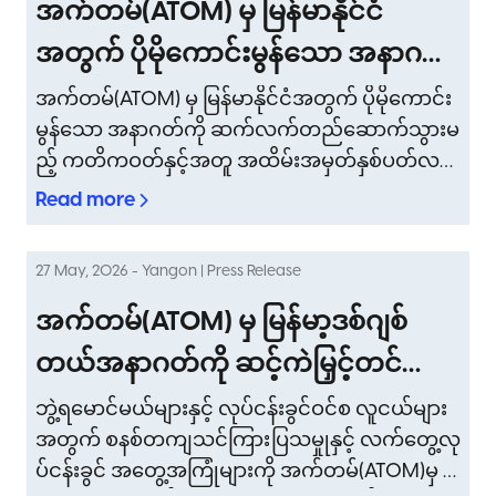
အက်တမ်(ATOM) မှ မြန်မာနိုင်ငံ
အတွက် ပိုမိုကောင်းမွန်သော အနာဂတ်
ကို ဆက်လက်တည်ဆောက်သွားမည့်
အက်တမ်(ATOM) မှ မြန်မာနိုင်ငံအတွက် ပိုမိုကောင်း
မွန်သော အနာဂတ်ကို ဆက်လက်တည်ဆောက်သွားမ
ကတိကဝတ်နှင့်အတူ အထိမ်းအမှတ်
ည့် ကတိကဝတ်နှင့်အတူ အထိမ်းအမှတ်နှစ်ပတ်လ
နှစ်ပတ်လည်နေ့အား ဆင်နွှဲ
ည်နေ့အား ဆင်နွှဲ
Read more
27 May, 2026 - Yangon | Press Release
အက်တမ်(ATOM) မှ မြန်မာ့ဒစ်ဂျစ်
တယ်အနာဂတ်ကို ဆင့်ကဲမြှင့်တင်ပေး
မည့် Talent Accelerator
ဘွဲ့ရမောင်မယ်များနှင့် လုပ်ငန်းခွင်ဝင်စ လူငယ်များ
အတွက် စနစ်တကျသင်ကြား ပြသမှုုနှင့် လက်တွေ့လု
Programme 2026 ကို မိတ်ဆက်
ပ်ငန်းခွင် အတွေ့အကြုံများကို အက်တမ်(ATOM)မှ စ