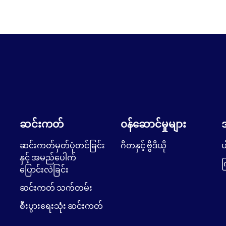
ဆင်းကတ်
၀န်ဆောင်မှုများ
ဆင်းကတ်မှတ်ပုံတင်ခြင်း
ဂီတနှင့် ဗွီဒီယို
ပ
နှင့် အမည်ပေါက်
က
ပြောင်းလဲခြင်း
ဆင်းကတ် သက်တမ်း
စီးပွားရေးသုံး ဆင်းကတ်