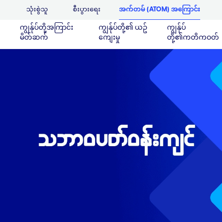
သုံးစွဲသူ
စီးပွားရေး
အက်တမ် (ATOM) အကြောင်း
ကျွန်ုပ်တို့အကြာင်း
ကျွန်ုပ်တို့၏ ယဥ်
ကျွန်ုပ်
မိတ်ဆက်
ကျေးမှု
တို့၏ကတိကဝတ်