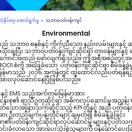
နိုင်ရေး ဆောင်ရွက်မှု
သဘာ၀ပတ်၀န်းကျင်
Environmental
​သ​ဘာ​ဝ ​စ​နစ်​နှင့် ​ကိုက်​ညီ​သော ​နည်း​လမ်း​များ​နှင့် 
​သုံး​ချ​ပြီး ​သ​ဘာ​ဝ​ပတ်​ဝန်း​ကျင်​ဆိုင်​ရာ ​တာ​ဝန်​များ​နှင့် 
် ​အ​ကောင်​အ​ထည် ​ဖော်​လျက်​ရှိ​သည်။ ​ဤ​အ​စီ​အ​စဉ်​တွင်​အ​ဓ
4001 ​စံ​ကို ​အ​ခြေ​ခံ​သော ​ ပတ်​ဝန်း​ကျင်​ဆိုင်​ရာ ​စီ​မံ​ခန့်​ခွဲ​မ
မာ​သည် ၂၀၁၆ ​အ​ကုန်​တွင် ​ထူ​ထောင်​လည်​ပတ်​ရန်​ရည်​
​အား​လုပ်​ဆောင်​နေ​ပြီ​ဖြစ်​ပါ​သည်။
်​နှင့် EMS ​သည်​အက်တမ်မြန်​မာ​အား
​စု​၏ ​ရာ​သီ​ဥ​တု​ဆိုင်​ရာ ​အ​ဓိ​က​လုပ်​ဆောင်​မှု​အ​ညွှန်း KPI
​သော​အ​ခြား​သက်​ဆိုင်​သည့် KPI ​တို့​နှင့် ​အ​ညီ ​ပတ်​ဝန်း
ား ​ဦး​တည်​ချက်​ပန်း​တိုင်​များ ​ချ​မှတ်​၍ စီမံခန့်ခွဲခြင်း
​၏​ပတ်​ဝန်း​ကျင်​ဆိုင်​ရာ​လုပ်​ဆောင်​မှု​ များနှင့်​ပတ်​သက်
်း​ခံ​လာ​သော ​အား​ပေး​သုံး​စွဲ​သူ​များ​ကို ​ဝန်​ဆောင်​ပေး​ခ