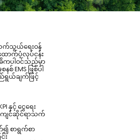
​ဆက်​သွယ်​ရေး​ဝန်​
​ထောက်​ပံ့​လုပ်​ငန်း​
ိ​က​ပါ​ဝင်​သည်​မှာ ​
ှု​စ​နစ် EMS ​ဖြစ်​ပါ​
ရွယ်​ချက်​ဖြင့်
 ​နှင့် ​ငွေ​ရေး​
​ကျင်​ဆိုင်​ရာ​သက်​
​၍ ​စာ​ရွက်​စာ​
ြင်း