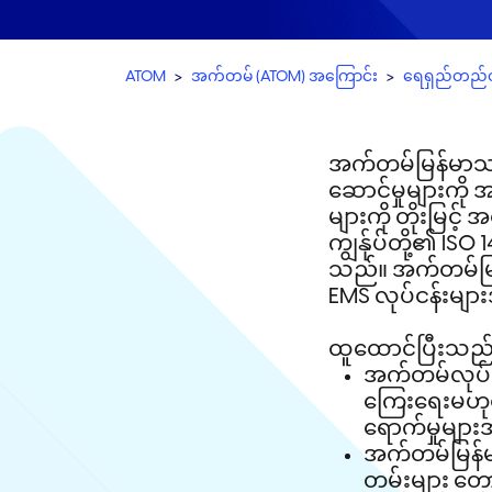
ATOM
အက်တမ် (ATOM) အကြောင်း
ရေရှည်တည်တံ့
အက်တမ်​မြန်​မာ​သည် 
ဆောင်​မှု​များ​ကို ​အ
များ​ကို ​တိုး​မြင့
ကျွန်ုပ်​​တို့​၏ ISO 1
သည်။ ​အက်တမ်မြန်​
EMS ​လုပ်​ငန်း​များ
​ထူ​ထောင်​ပြီး​သည
​အက်တမ်လုပ်​ငန်း
ကြေး​ရေး​မ​ဟုတ်
ရောက်​မှု​များ​အ
​အက်တမ်​မြန်​မာ
တမ်း​များ ​တောင