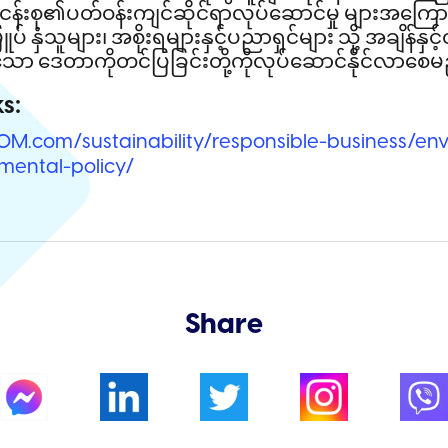
​စု​၏​ပတ်​ဝန်း​ကျင်​ဆိုင်​ရာ​လုပ်​ဆောင်​မှု​ များ​အ​ကြောင်း​မ
် နှံသူများ၊ ​အ​စိုး​ရ​များ​နှင့်​ပ​ညာ​ရှင်​များ ​သို့ ​အ​ချိန်​နှ
သော ​ဒေ​တာ​ကို​တင်​ပြ​ခြင်း​တို့ကို​လုပ်​ဆောင်​နိုင်​လာ​စေ
s:
OM.com/sustainability/responsible-business/en
mental-policy/
Share