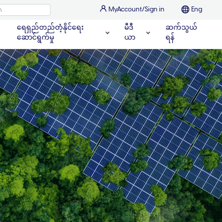
MyAccount/Sign in
Eng
ရေရှည်တည်တံ့နိုင်ရေး
မီဒီ
ဆက်သွယ်
ဆောင်ရွက်မှု
ယာ
ရန်