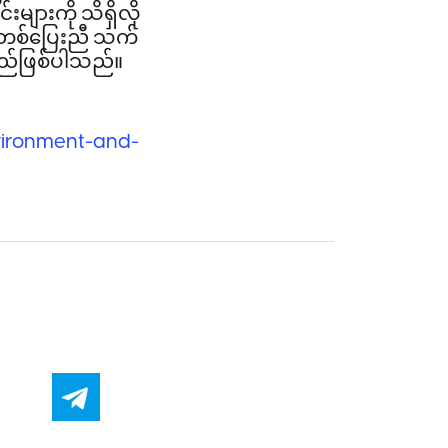
ျား​ကို ​သိ​ရှိ​လို​
င့်​တစ်​ပြေး​ညီ ​သက်​
​မည်​ဖြစ်​ပါ​သည်။
vironment-and-