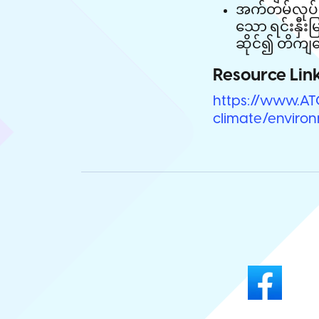
​အက်တမ်လုပ်​ငန်း
သော ​ရင်းနှီးမြူပ
ဆိုင်​၍ ​တိ​ကျ​
Resource Link
https://www.AT
climate/environ