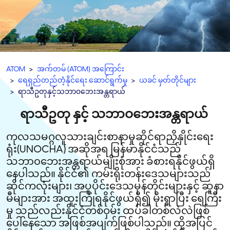
ATOM
အက်တမ် (ATOM) အကြောင်း
ရေရှည်တည်တံ့နိုင်ရေး ဆောင်ရွက်မှု
ယခင် မှတ်တိုင်များ
​ရာ​သီ​ဥ​တု​နှင့်​သ​ဘာ၀​ဘေး​အ​န္တ​ရာယ်
ရာသီဥတု နှင့် သဘာဝဘေးအန္တရာယ်
ကုလသမဂ္ဂလူသားချင်းစာနာမှုဆိုင်ရာညှိနှိုင်းရေး
ရုံး(UNOCHA) အဆိုအရ မြန်မာနိုင်ငံသည်
သဘာ၀ဘေးအန္တရာယ်မျိုးစုံအား ခံစားရနိုင်ဖွယ်ရှိ
နေပါသည်။ နိုင်ငံ၏ ကမ်းရိုးတန်းဒေသများသည်
ဆိုင်ကလုံးများ၊ အပူပိုင်းဒေသမုန်တိုင်းများနှင့် ဆူနာ
မီများအား အထူးကြုံရနိုင်ဖွယ်ရှိ၍ မိုးရွာပြီး ရေကြီး
မှု သည်လည်းနိုင်ငံတစ်ဝှမ်း ထပ်ခါတစ်လဲလဲဖြစ်
ပေါ်နေသော အဖြစ်အပျက်ဖြစ်ပါသည်။ ထို့အပြင်