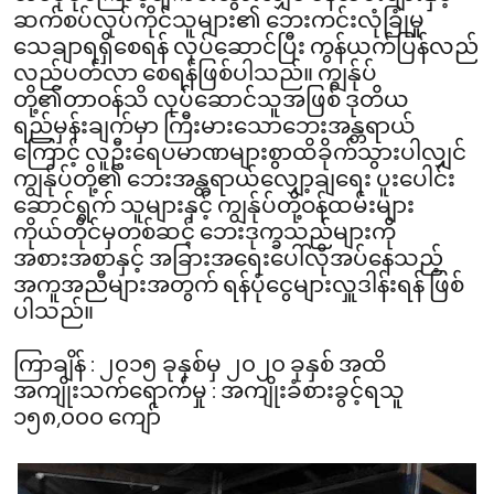
ဆက်စပ်လုပ်ကိုင်သူများ၏ ဘေးကင်းလုံခြုံမှု
သေချာရရှိစေရန် လုပ်ဆောင်ပြီး ကွန်ယက်ပြန်လည်
လည်ပတ်လာ စေရန်ဖြစ်ပါသည်။ ကျွန်ုပ်
တို့၏တာဝန်သိ လုပ်ဆောင်သူအဖြစ် ဒုတိယ
ရည်မှန်းချက်မှာ ကြီးမားသောဘေးအန္တရာယ်
ကြောင့် လူဦးရေပမာဏများစွာထိခိုက်သွားပါလျှင်
ကျွန်ုပ်တို့၏ ဘေးအန္တရာယ်လျှော့ချရေး ပူးပေါင်း
ဆောင်ရွက် သူများနှင့် ကျွန်ုပ်တို့ဝန်ထမ်းများ
ကိုယ်တိုင်မှတစ်ဆင့် ဘေးဒုက္ခသည်များကို
အစားအစာနှင့် အခြားအရေးပေါ်လိုအပ်နေသည့်
အကူအညီများအတွက် ရန်ပုံငွေများလှူဒါန်းရန် ဖြစ်
ပါသည်။
ကြာချိန် : ၂၀၁၅ ခုနှစ်မှ ၂၀၂၀ ခုနှစ် အထိ
အကျိုးသက်ရောက်မှု : အကျိုးခံစားခွင့်ရသူ
၁၅၈,၀၀၀ ကျော်