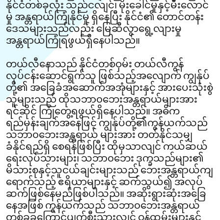
နိုင်ငံတစ်ခုလုံး သည်ငလျင်၊ မိုးခေါင်မှုနှင့်မီးလောင်
မှု အန္တရာယ်ကြုံနိုင်မှု ရှိနေပြီး နိုင်ငံ၏ တောင်တန်း
ဒေသများသည်လည်း မြေဆီလွာရွေ့လျားမှု
အန္တရာယ်ကြုံရဖွယ်ရှိနေပါသည်။
တယ်လီနောသည် နိုင်ငံတစ်ဝှမ်း တယ်လီကွန်
လုပ်ငန်းဆောင်ရွက်သူ ဖြစ်သည့်အလျောက် ကျွန်ုပ်
တို့၏ အခြေခံအဆောက်အအုံများနှင့် အားပေးသုံးစွဲ
သူများသည် ထိုသဘာ၀ဘေးအန္တရာယ်များအား
ရင်ဆိုင် ကြုံတွေ့ရဖွယ်ရှိနေပါသည်။ အဓိက
ရည်မှန်းချက်အနေဖြင့် ကျွန်ုပ်တို့၏ကွန်ယက်သည်
သဘာ၀ဘေးအန္တရာယ် များအား တတ်နိုင်သမျှ
ခံနိုင်ရည်ရှိ စေရန်ဖြစ်ပြီး ထိုမှသာလျင် ကယ်ဆယ်
ရေးလုပ်သားများ၊ သဘာ၀ဘေး ဒုက္ခသည်များ၏
မိသားစုနှင့်သူငယ်ချင်းများသည် ဘေးအန္တရာယ်ကျ
ရောက်သည့် ဧရိယာများနှင့် ဆက်သွယ်၍ အလုပ်
ဆက်ဖြစ်နေမည်ဖြစ်ပါသည်။ အဆိုးရွားဆုံးအခြေ
နေအဖြစ် ကွန်ယက်သည် သဘာ၀ဘေးအန္တရာယ်
တစ်ခုခုကြောင့်ပျက်စီးသွားလျှင် ဝန်ထမ်းများနှင့်