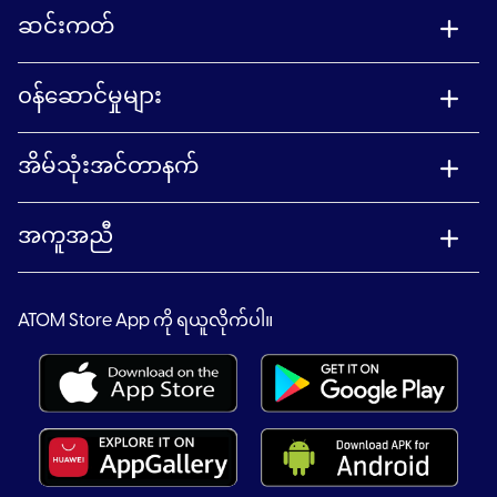
ဆင်းကတ်
၀န်ဆောင်မှုများ
အိမ်သုံးအင်တာနက်
အကူအညီ
ATOM Store App ကို ရယူလိုက်ပါ။