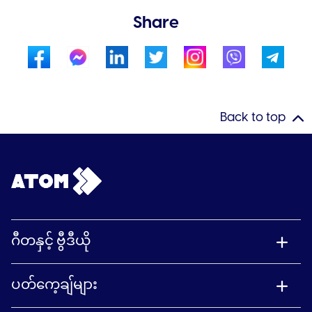
Share
Back to top
ဂီတနှင့် ဗွီဒီယို
ပတ်ကေ့ချ်များ