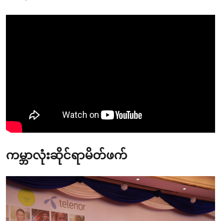
ကမ္ဘာလုံးဆိုင်ရာမိတ်ဖက်