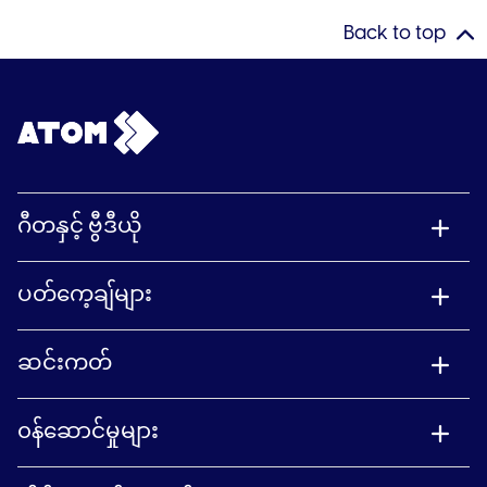
Back to top
ဂီတနှင့် ဗွီဒီယို
ပတ်ကေ့ချ်များ
ဆင်းကတ်
၀န်ဆောင်မှုများ