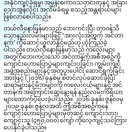
အနိုင်ကျင့်ခံရမှု၊ အမုန်းစကား၊သတင်းတုနှင့် အခြား
သောအွန်လိုင်း အလိမ်ခံရမှု စသည့်အန္တရာယ်များ
ဖြစ်လာစေပါသည်။
တယ်လီနောမြန်မာသည် ဘေးကင်းပြီး တာဝန်သိ
သောနည်းလမ်းများဖြင့် “အားလုံးအတွက် အင်တာ
နက်” ကိုဆောင်ယူလာနိုင်မည်ဟု ယုံကြည်ခဲ့
ပါသည်။ တယ်လီနောမြန်မာသည် ကလေးများ
အတွက်ဘေးကင်းသော အင်တာနက်အစီအစဥ်ကို
ကျောင်းဟောပြောပွဲများကျင်းပခြင်း၊ ကျွမ်းကျင်
အဖွဲ့အစည်းများနှင့်အတူပူးပေါင်း ဆောင်ရွက်ခြင်း
အားဖြင့် (၂၀၁၆) ခုနှစ်မှ စတင်လုပ်ဆောင်ခဲ့ပြီး
ဆရာများနှင့်မိဘများကို ကလေးငယ်များနှင့် အင်
တာနက် အကြောင်းဆွေနွေးရန် နည်းလမ်းကိရိယာ
များထောက်ပံ့ပေးခဲ့ပါသည်။ ၂၀၁၆ ခုနှစ်၊ ဇွန်လမှ
၂၀၁၉ ခုနှစ်၊ ဇွန်လအထိ ဤအစီအစဥ်ကနေ
ကျောင်းဟောပြောပွဲများမှတဆင့် ‌ကျောင်းသား၊
ကျောင်းသူ (၄၅၀,၀၀၀) ကျော် ကိုလေ့ကျင့်သင်ကြား
ပေးနိုင်ခဲ့ပါသည်။