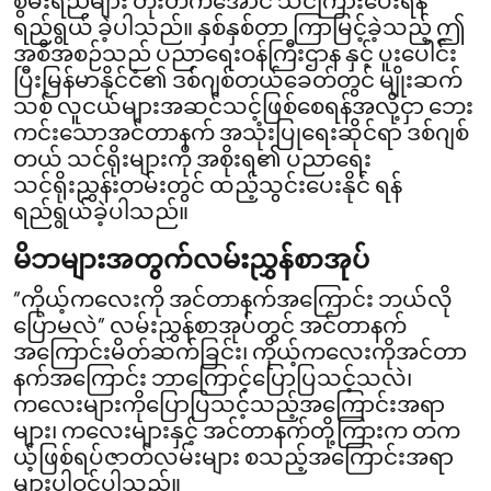
စွမ်းရည်များ တိုးတက်အောင် သင်ကြားပေးရန်
ရည်ရွယ် ခဲ့ပါသည်။ နှစ်နှစ်တာ ကြာမြင့်ခဲ့သည့် ဤ
အစီအစဉ်သည် ပညာရေးဝန်ကြီးဌာန နှင့် ပူးပေါင်း
ပြီးမြန်မာနိုင်ငံ၏ ဒစ်ဂျစ်တယ်ခေတ်တွင် မျိုးဆက်
သစ် လူငယ်များအဆင်သင့်ဖြစ်စေရန်အလို့ငှာ ဘေး
ကင်းသောအင်တာနက် အသုံးပြုရေးဆိုင်ရာ ဒစ်ဂျစ်
တယ် သင်ရိုးများကို အစိုးရ၏ ပညာရေး
သင်ရိုးညွှန်းတမ်းတွင် ထည့်သွင်းပေးနိုင် ရန်
ရည်ရွယ်ခဲ့ပါသည်။
မိဘများအတွက်လမ်းညွှန်စာအုပ်
“ကိုယ့်ကလေးကို အင်တာနက်အကြောင်း ဘယ်လို
ပြောမလဲ” လမ်းညွှန်စာအုပ်တွင် အင်တာနက်
အကြောင်းမိတ်ဆက်ခြင်း၊ ကိုယ့်ကလေးကိုအင်တာ
နက်အကြောင်း ဘာကြောင့်ပြောပြသင့်သလဲ၊
ကလေးများကိုပြောပြသင့်သည့်အကြောင်းအရာ
များ၊ ကလေးများနှင့် အင်တာနက်တို့ကြားက တက
ယ့်ဖြစ်ရပ်ဇာတ်လမ်းများ စသည့်အကြောင်းအရာ
များပါဝင်ပါသည်။