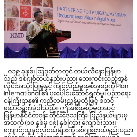
၂၀၁၉ ခုနှစ်၊ ဩဂုတ်လတွင် တယ်လီနောမြန်မာ
သည် ဒစ်ဂျစ်တယ်နည်းပညာ၊ ဘေးကင်းသည့်အွန်
လိုင်းအသုံးပြုမှုနှင့် ကျင်လည်မှုအစီအစဥ်ကို Plan
International ၏ ပူးပေါင်းဆောင်ရွက်မှု၊ ပညာ‌ရေး
ဝန်ကြီးဌာန၏ ကူညီလမ်းညွှန်မှုတို့ဖြင့် စတင်
ဆောင်ရွက်ခဲ့ပါသည်။ ဤအစီအစဥ်မှတဆင့်
မြန်မာနိုင်ငံတဝန်း တိုင်းဒေသကြီး၊ ပြည်နယ်များမှ
အသက် (၁၀ နှစ်မှ ၁၈) နှစ်ကြား ကျောင်းသား၊
ကျောင်းသူနှင့်လူငယ်များကို ဒစ်ဂျစ်တယ်နည်းပညာ