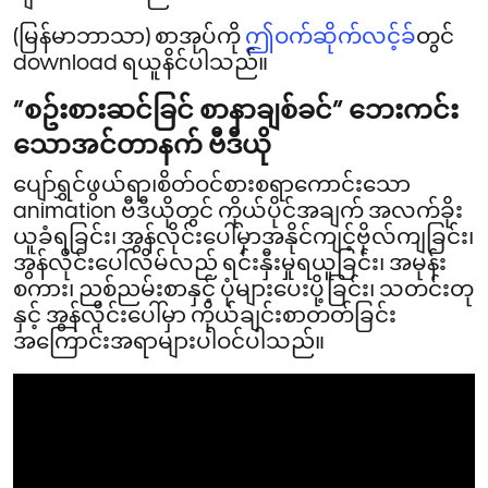
(မြန်မာဘာသာ) စာအုပ်ကို
ဤဝက်ဆိုက်လင့်ခ
်တွင်
download ရယူနိင်ပါသည်။
“စဥ်းစားဆင်ခြင် စာနာချစ်ခင်” ဘေးကင်း
သောအင်တာနက် ဗီဒီယို
ပျော်ရွှင်ဖွယ်ရာ၊စိတ်ဝင်စားစရာကောင်းသော
animation ဗီဒီယိုတွင် ကိုယ်ပိုင်အချက် အလက်ခိုး
ယူခံရခြင်း၊ အွန်လိုင်းပေါ်မှာအနိုင်ကျင့်ဗိုလ်ကျခြင်း၊
အွန်လိုင်းပေါ်လိမ်လည် ရင်းနှီးမှုရယူခြင်း၊ အမုန်း
စကား၊ ညစ်ညမ်းစာနှင့် ပုံများပေးပို့ခြင်း၊ သတင်းတု
နှင့် အွန်လိုင်းပေါ်မှာ ကိုယ်ချင်းစာတတ်ခြင်း
အကြောင်းအရာများပါဝင်ပါသည်။