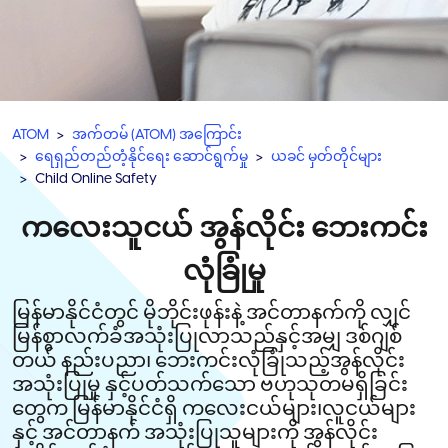
ATOM
အက်တမ် (ATOM) အကြောင်း
ရေရှည်တည်တံ့နိုင်ရေး ဆောင်ရွက်မှု
ယခင် မှတ်တိုင်များ
Child Online Safety
ကလေးသူငယ် အွန်လိုင်း ဘေးကင်း
လုံခြုံမှု
မြန်မာနိုင်ငံတွင် မိုဘိုင်းဖုန်းနဲ့ အင်တာနက်ကို လျှင်
မြန်စွာလက်ခံအသုံးပြုလာသည်နှင့်အမျှ ဒစ်ဂျစ်
တယ် နည်းပညာ၊ ဘေးကင်းလုံခြုံသည့်အွန်လိုင်း
အသုံးပြုမှု နှင့်ပတ်သက်သော ဗဟုသုတမရှိခြင်း
တွေက မြန်မာနိုင်ငံရှိ ကလေးငယ်များ၊လူငယ်များ
နှင့် အင်တာနက် အသုံးပြုသူများကို အွန်လိုင်း