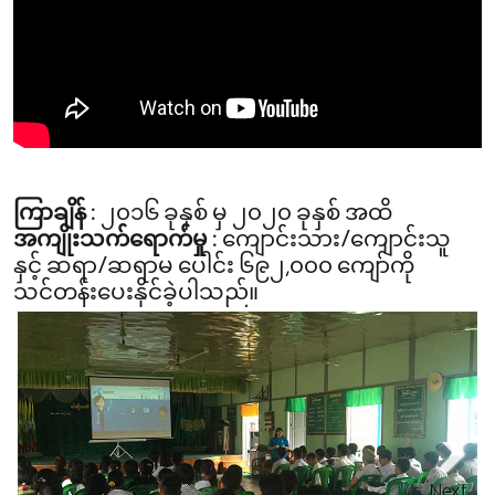
ကြာချိန် :
၂၀၁၆ ခုနှစ် မှ ၂၀၂၀ ခုနှစ် အထိ
အကျိုးသက်ရောက်မှု :
ကျောင်းသား/ကျောင်းသူ
နှင့် ဆရာ/ဆရာမ ပေါင်း ၆၉၂,၀၀၀ ကျော်ကို
သင်တန်းပေးနိုင်ခဲ့ပါသည်။
Next