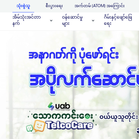
သုံးစွဲသူ
စီးပွားရေး
အက်တမ် (ATOM) အကြောင်း
အိမ်သုံးအင်တာ
၀န်ဆောင်မှု
ဂိမ်းနှင့်ဖျော်ဖြေ
နက်
များ
ရေး