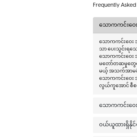
Frequently Asked
သောကကင်းဝေး
သောကကင်းဝေး အသ
သာ ပေးသွင်းရသ
သောကကင်း‌‌ဝေး အသ
မတော်တဆမှုတွေ‌ကြေ
မယ့် အသက်အာမခံ
သောကကင်း‌‌ဝေး 
လွယ်ကူအောင် စီ
သောကကင်း၀ေး 
၀ယ်ယူထားရှိန