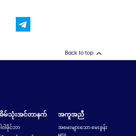
Back to top
အိမ်သုံးအင်တာနက်
အကူအညီ
ါ၀ါဖိုင်ဘာ
အမေးများသော မေးခွန်း
များ