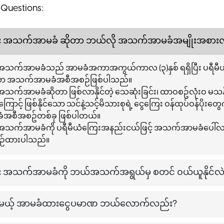
 Questions:
 အသက်အာမခံ ဆိုတာ ဘယ်လို အသက်အာမခံအမျိုးအစား
က်အာမခံသည် အာမခံအကာအကွယ်ကာလ (၃)နှစ် ရရှိပြီး ပရီမီယ
ော အသက်အာမခံအစီအစဉ်ဖြစ်ပါသည်။
က်အာမခံဆိုတာ ဖြစ်လာနိုင်တဲ့ သေဆုံးခြင်း၊ ထာဝစဥ်လုံးဝ မသန်စွမ
ာင့် ဖြစ်နိုင်သော သင်နဲ့သင့်မိသားစုရဲ့ ငွေကြေး ဝန်ထုပ်ဝန်ပိုးတွေက
အစီအစဥ်တစ်ခု ဖြစ်ပါတယ်။
အသက်အာမခံကို ပရီမီယံကြေးအနည်းငယ်ဖြင့် အသက်အာမခံပေါ်လ
စဉ်ထားပါသည်။
အသက်အာမခံကို ဘယ်အသက်အရွယ်မှ စတင် ၀ယ်ယူနိုင်လဲ
ိုင်မယ့် အာမခံထားငွေပမာဏ ဘယ်လောက်လည်း?