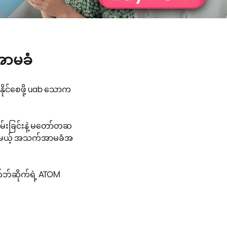
ာမခံ
ိုင်စေဖို့ uab သောက
်းခြင်းနဲ့ မတော်တဆ
်နိုင်မယ့် အသက်အာမခံအ
ဘ်ဆိုက်ရဲ့ ATOM