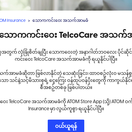
OM Insurance
သောကကင်းဝေး အသက်အာမခံ
 သောကကင်း‌ဝေး TelcoCare အသက်အ
ွေအတွက် လုံခြုံစိတ်ချပြီး သောကဝေးတဲ့ အနာဂါတ်ဘဝလေး ပိုင်ဆိုင်န
ကင်းဝေး TelcoCare အသက်အာမခံကို ရယူနိုင်ပါပြီ။
ာမခံဆိုတာ ဖြစ်လာနိုင်တဲ့ သေဆုံးခြင်း၊ ထာဝစဥ်လုံးဝ မသန်စွမ
ိုင်သော သင်နဲ့သင့်မိသားစုရဲ့ ငွေကြေး ဝန်ထုပ်ဝန်ပိုးတွေကို ကာကွယ
စီအစဥ်တစ်ခု ဖြစ်ပါတယ်။
း TelcoCare အသက်အာမခံကို ATOM Store App (သို့) ATOM ဝက်
Insurance မှာ လွယ်ကူစွာ ရယူနိုင်ပါပြီ။
၀ယ်ယူရန်