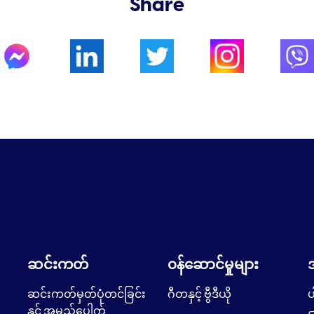
Share
ဆင်းကတ်
၀န်ဆောင်မှုများ
ဆင်းကတ်မှတ်ပုံတင်ခြင်း
ဂီတနှင့် ဗွီဒီယို
ပ
နှင့် အမည်ပေါက်