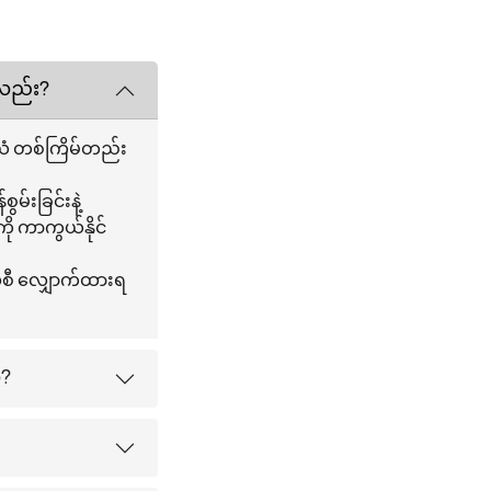
လည်း?
ံ တစ်ကြိမ်တည်း
်းခြင်းနဲ့
ို ကာကွယ်နိုင်
စီ လျှောက်ထားရ
?