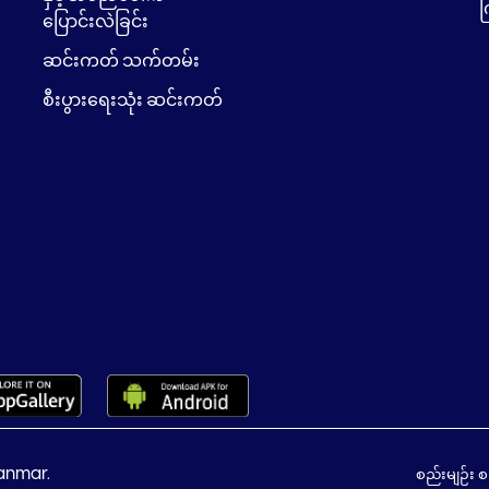
က
ပြောင်းလဲခြင်း
ဆင်းကတ် သက်တမ်း
စီးပွားရေးသုံး ဆင်းကတ်
anmar.
စည်းမျဉ်း 