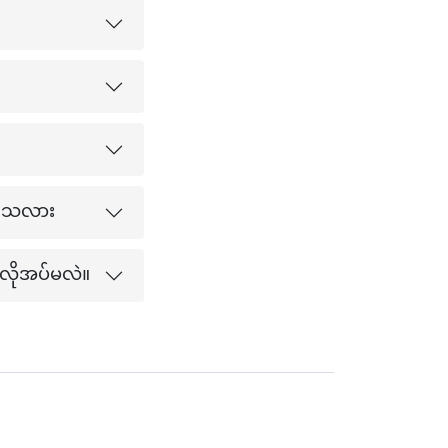
်ပါသလား
 လိုအပ်မလဲ။