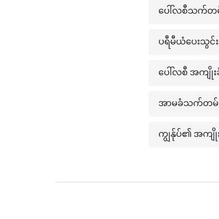
ပေါ်လစီသက်တ
ပရီမီယံပေးသွင်းနို
ပေါ်လစီ အကျိုးခ
အာမခံသက်တမ်း (
ကျွန်ုပ်၏ အကျိ