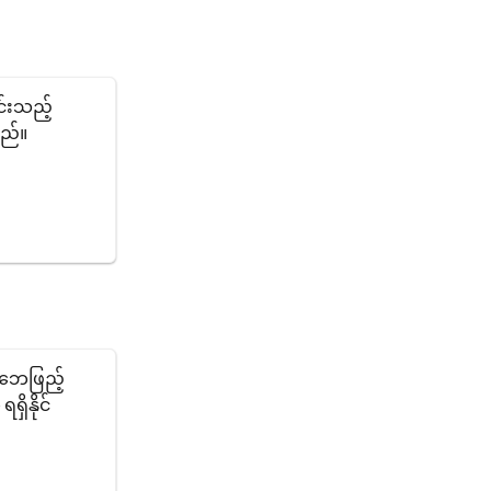
်းသည့်
သည်။
းဘေဖြည့်
ှိနိုင်