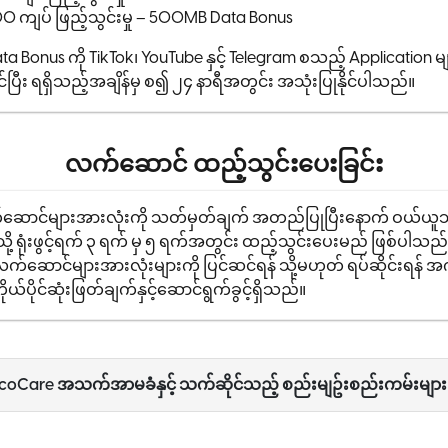
0 ကျပ် ဖြည့်သွင်းမှု – 500MB Data Bonus
a Bonus ကို TikTok၊ YouTube နှင့် Telegram စသည့် Application မ
ုင်ပြီး ရရှိသည့်အချိန်မှ စ၍ ၂၄ နာရီအတွင်း အသုံးပြုနိုင်ပါသည်။
လက်ဆောင် ထည့်သွင်းပေးခြင်း
်ဆောင်များအားလုံးကို သတ်မှတ်ချက် အတည်ပြုပြီးနောက် ဝယ်ယ
်သို့ ရုံးဖွင့်ရက် ၃ ရက် မှ ၅ ရက်အတွင်း ထည့်သွင်းပေးမည် ဖြစ်ပါသည
က်ဆောင်များအားလုံးများကို ပြင်ဆင်ရန် သို့မဟုတ် ရပ်ဆိုင်းရန် 
ုယ်ပိုင်ဆုံးဖြတ်ချက်နှင့်ဆောင်ရွက်ခွင့်ရှိသည်။
oCare အသက်အာမခံနှင့် သက်ဆိုင်သည့် စည်းမျဥ်းစည်းကမ်းများ