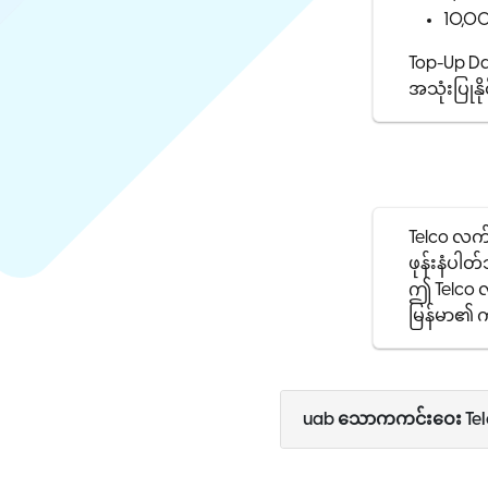
10,00
Top-Up Dat
အသုံးပြုနိ
Telco လက
ဖုန်းနံပါတ
ဤ Telco လ
မြန်မာ၏ ကိ
uab သောကကင်းဝေး Telc