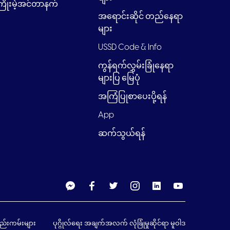
ြိုးမဲ့အင်တာနက်
အရောင်းဆိုင် တည်နေရာ
များ
USSD Code & Info
ကွန်ရက်လွှမ်းခြုံနေရာ
များပြ မြေပုံ
အကြံပြုစာပေးပို့ရန်
App
ဆက်သွယ်ရန်
စည်းကမ်းများ
ပုဂ္ဂိုလ်ရေး အချက်အလက် လုံခြုံမှုဆိုင်ရာ မူဝါဒ