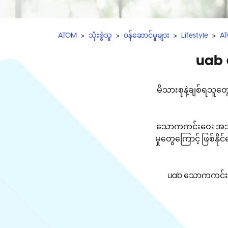
ATOM
သုံးစွဲသူ
၀န်ဆောင်မှုများ
Lifestyle
AT
uab
မိသားစုနဲ့ချစ်ရသူတ
သောကကင်းဝေး အသက်အ
မှုတွေ‌ကြောင့် ဖြစ်န
uab သောကကင်းဝေ