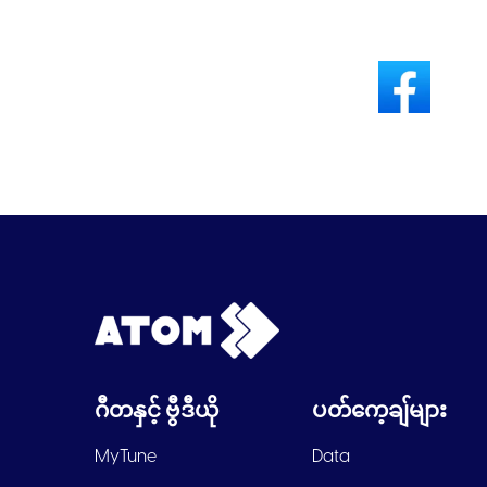
ဂီတနှင့် ဗွီဒီယို
ပတ်ကေ့ချ်များ
MyTune
Data