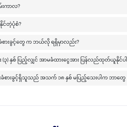
မ်းကာလ?
င်တဲ့ပုံစံ?
ံစားခွင့်တွေ က ဘယ်လို ရရှိမှာလည်း?
၃) နှစ် ပြည့်လျှင် အာမခံထားငွေအား ပြန်လည်ထုတ်ယူနိုင
ုးခံစားခွင့်ရှိသူသည် အသက် ၁၈ နှစ် မပြည့်သေးပါက ဘာတွေ