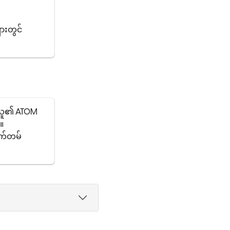
ျားတွင်
ူသူ၏ ATOM
်။
အက်တမ်