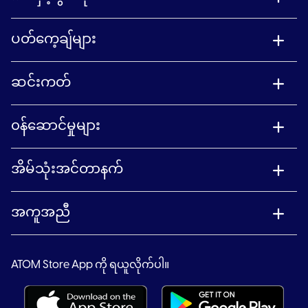
ပတ်ကေ့ချ်များ
ဆင်းကတ်
၀န်ဆောင်မှုများ
အိမ်သုံးအင်တာနက်
အကူအညီ
ATOM Store App ကို ရယူလိုက်ပါ။