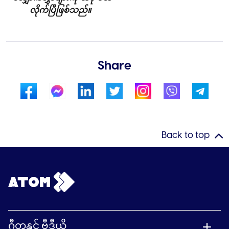
လိုက်ပြီဖြစ်သည်။
Share
Back to top
ဂီတနှင့် ဗွီဒီယို