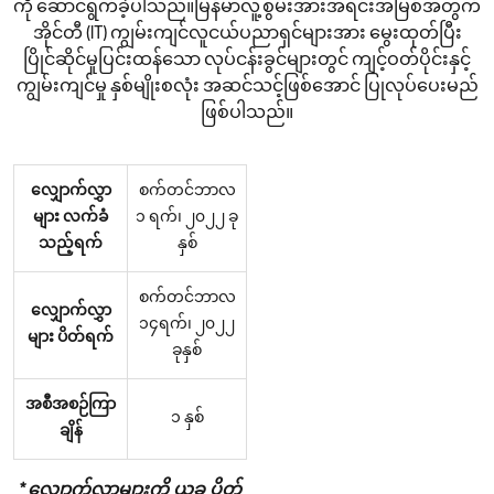
ကို ဆောင်ရွက်ခဲ့ပါသည်။မြန်မာလူ့စွမ်းအားအရင်းအမြစ်အတွက်
အိုင်တီ (IT) ကျွမ်းကျင်လူငယ်ပညာရှင်များအား မွေးထုတ်ပြီး
ပြိုင်ဆိုင်မှုပြင်းထန်သော လုပ်ငန်းခွင်များတွင် ကျင့်ဝတ်ပိုင်းနှင့်
ကျွမ်းကျင်မှု နှစ်မျိုးစလုံး အဆင်သင့်ဖြစ်အောင် ပြုလုပ်ပေးမည်
ဖြစ်ပါသည်။
လျှောက်လွှာ
စက်တင်ဘာလ
များ လက်ခံ
၁ ရက်၊ ၂၀၂၂ ခု
သည့်ရက်
နှစ်
စက်တင်ဘာလ
လျှောက်လွှာ
၁၄ရက်၊ ၂၀၂၂
များ ပိတ်ရက်
ခုနှစ်
အစီအစဉ်ကြာ
၁ နှစ်
ချိန်
*လျှောက်လွှာများကို ယခု ပိတ်