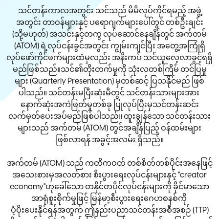
သင်တန်းကာလအတွင်း သင်သည် မိမိလုပ်ကိုင်ရမည့် အဖွဲ့
အတွင်း တာဝန်များနှင့် ပရောဂျက်များပေါ်တွင် တစ်ဦးချင်း
(သို့မဟုတ်) အသင်းနှင့်တကွ လုပ်ဆောင်နေချိန်တွင် အက်တမ်
(ATOM) ရဲ့လုပ်ငန်းခွင်အတွင်း ကျွမ်းကျင်ပြီး အတွေ့အကြုံရှိ
လုပ်ဖော်ကိုင်ဖက်များထံမှလည်း အနီးကပ် သင်ယူလေ့လာခွင့်ရရှိ
မည်ဖြစ်သည်။သင်၏တိုးတက်မှုကို သုံးလတစ်ကြိမ် တင်ပြမှု
များ (Quarterly Presentation) မှတစ်ဆင့် ပြသနိုင်မည် ဖြစ်
ပါသည်။ သင်တန်းမပြီးဆုံးမီတွင် သင်တန်းသားများအား
နောက်ဆုံးအကဲဖြတ်မှုတစ်ခု ပြုလုပ်ပြီးမှသင်တန်းဆင်း
လက်မှတ်ပေးအပ်မည်ဖြစ်ပါသည်။ ထူးချွန်သော သင်တန်းသား
များသည် အက်တမ် (ATOM) တွင်အချိန်ပြည့် ဝန်ထမ်းများ
ဖြစ်လာရန် အခွင့်အလမ်း ရှိသည်။
အက်တမ် (ATOM) သည် ကတိကဝတ် တစ်စိတ်တစ်ပိုင်းအနေဖြင့်
အသေးစားမှအလတ်စား စိးပွားရေးလုပ်ငန်းများနှင့် "creator
economy"ဟုခေါ်သော တနိုင်တပိုင်လုပ်ငန်းများကို ခိုင်မာသော
အာရုံစူးစိုက်မှုဖြင့် မြန်မာ့စီးပွားရေးဂေဟစနစ်ကို
ပံ့ပိုးပေးနိုင်ရန်အတွက် ဤနည်းပညာသင်တန်းအစီအစဉ် (TTP)