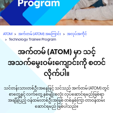
ATOM
အက်တမ် (ATOM) အကြောင်း
အလုပ်အကိုင်
Technology Trainee Program
အက်တမ် (ATOM) မှာ သင့်
အသက်မွေးဝမ်းကျောင်းကို စတင်
လိုက်ပါ။
သင်တန်းသားတစ်ဦးအနေဖြင့် သင်သည် အက်တမ် (ATOM) တွင်
စာတွေ့နှင့် လက်တွေ့ နှစ်မျိုးစလုံး လုပ်ဆောင်ရမည်ဖြစ်ရာ
အချိန်ပြည့် ဝန်ထမ်းတစ်ဦးအဖြစ် တစ်နှစ်ကြာ တာဝန်ထမ်း
ဆောင်ရမည် ဖြစ်ပါသည်။