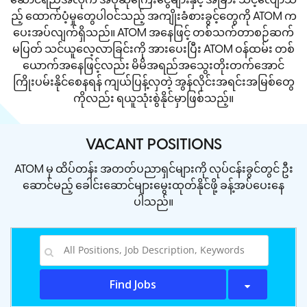
ဆောင်ရည်အလိုက် အပိုဆုကြေးငွေများနှင့် အခြား သင့်လျော်သ
ည့် ထောက်ပံ့မှုတွေပါဝင်သည့် အကျိုးခံစားခွင့်တွေကို ATOM က
ပေးအပ်လျက်ရှိသည်။ ATOM အနေဖြင့် တစ်သက်တာစဉ်ဆက်
မပြတ် သင်ယူလေ့လာခြင်းကို အားပေးပြီး ATOM ဝန်ထမ်း တစ်
ယောက်အနေဖြင့်လည်း မိမိအရည်အသွေးတိုးတက်အောင်
ကြိုးပမ်းနိုင်စေနရန် ကျယ်ပြန့်လှတဲ့ အွန်လိုင်းအရင်းအမြစ်တွေ
ကိုလည်း ရယူသုံးစွဲနိုင်မှာဖြစ်သည့်။
VACANT POSITIONS
ATOM မှ ထိပ်တန်း အတတ်ပညာရှင်များကို လုပ်ငန်းခွင်တွင် ဦး
ဆောင်မည့် ခေါင်းဆောင်များမွေးထုတ်နိုင်ဖို့ ခန့်အပ်ပေးနေ
ပါသည်။