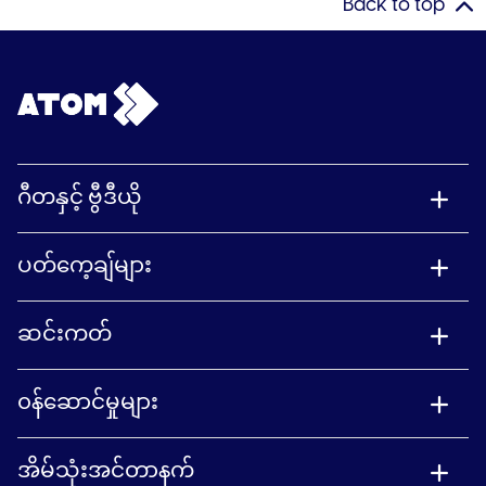
Back to top
ဂီတနှင့် ဗွီဒီယို
ပတ်ကေ့ချ်များ
ဆင်းကတ်
၀န်ဆောင်မှုများ
အိမ်သုံးအင်တာနက်