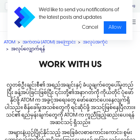
MyAccount/Sign in
Eng
We'd like to send you notifications of
the latest posts and updates
Cancel
Allow
ATOM
အက်တမ် (ATOM) အကြောင်း
အလုပ်အကိုင်
အလုပ်လျှောက်ရန်
WORK WITH US
လူတစ်ဦးချင်းစီ၏ အရည်အချင်းနှင့် ခံယူချက်တွေပေါ်မူတည်
ပြီး ခန့်အပ်ခြင်းဖြစ်ပြီး ၎င်းတို့၏အနာဂတ်ကို ကိုယ်တိုင် ပုံဖော်
နိုင်ဖို့ ATOM က အခွင့်အရေးတွေ ဖော်ဆောင်ပေးနေလျက်ရှိ
ပါသည်။ စိန်ခေါ်မှုအသစ်တွေကို ရင်ဆိုင်ဖို့ အသင့်ဖြစ်နေပြီလား။
သင်၏ ရည်မှန်းချက်တွေကို ATOM က ကူညီဖြည့်ဆည်းပေးရန်
အဆင်သင့် ရှိသည်။
အများနဲ့ယှဉ်ပြိုင်နိုင်သည့် အခြေခံလစာကောင်းကောင်း၊ စွမ်း