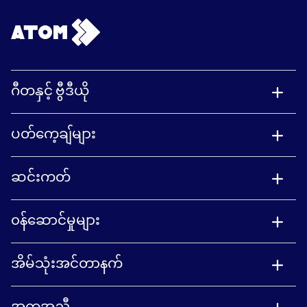
ဂီတနှင့် ဗွီဒီယို
ပတ်ကေ့ချ်များ
ဆင်းကတ်
၀န်ဆောင်မှုများ
အိမ်သုံးအင်တာနက်