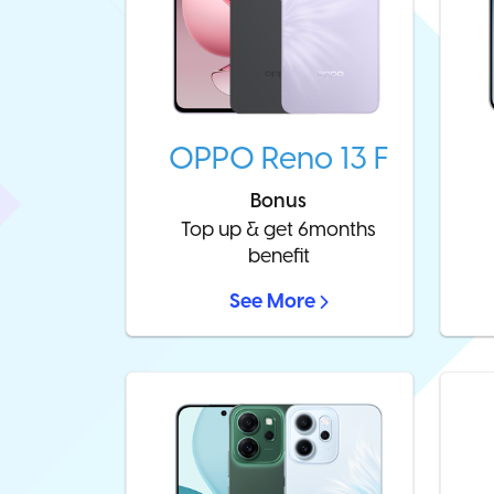
OPPO Reno 13 F
Bonus
Top up & get 6months
benefit
See More