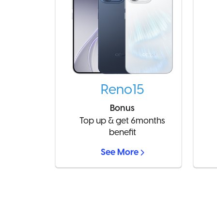
Reno15
Bonus
Top up & get 6months
benefit
See More