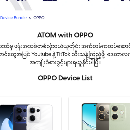
Device Bundle
OPPO
ATOM with OPPO
ားထံမှ ဖုန်းအသစ်တစ်လုံးဝယ်ယူတိုင်း အက်တမ်ကထပ်ဆောင်
င်တွေအပြင် Youtube နဲ့ TitTok သီးသန့်ကြည့်ဖို့ ‌‌‌‌‌ ဒေ
အကျိုးခံစားခွင့်များရယူနိုင်ပါပြီ။
OPPO Device List