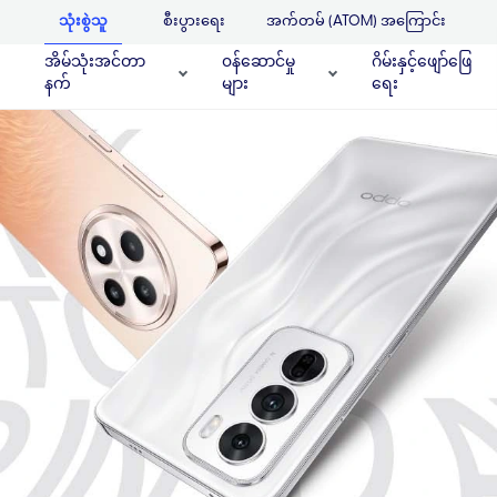
သုံးစွဲသူ
စီးပွားရေး
အက်တမ် (ATOM) အကြောင်း
အိမ်သုံးအင်တာ
၀န်ဆောင်မှု
ဂိမ်းနှင့်ဖျော်ဖြေ
နက်
များ
ရေး