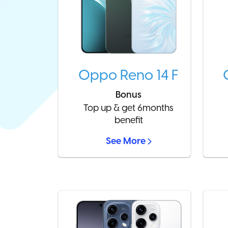
Oppo Reno 14 F
Bonus
Top up & get 6months
benefit
See More