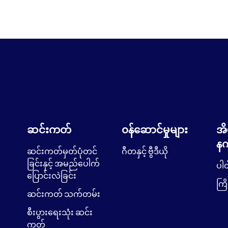
ဆင်းကတ်
၀န်ဆောင်မှုများ
အိ
နက
ဆင်းကတ်မှတ်ပုံတင်
ဂီတနှင့် ဗွီဒီယို
ခြင်းနှင့် အမည်ပေါက်
ပါ၀
ပြောင်းလဲခြင်း
ကြိ
ဆင်းကတ် သက်တမ်း
စီးပွားရေးသုံး ဆင်း
ကတ်