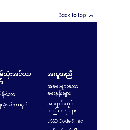
Back to top
မ်သုံးအင်တာ
အကူအညီ
်
အမေးများသော
မေးခွန်းများ
ါဖိုင်ဘာ
အရောင်းဆိုင်
ုးမဲ့အင်တာနက်
တည်နေရာများ
USSD Code & Info