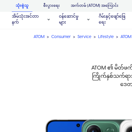
သုံးစွဲသူ
စီးပွားရေး
အက်တမ် (ATOM) အကြောင်း
အိမ်သုံးအင်တာ
၀န်ဆောင်မှု
ဂိမ်းနှင့်ဖျော်ဖြေ
နက်
များ
ရေး
ATOM
Consumer
Service
Lifestyle
ATOM 
ATOM ၏ မိတ်ဖက်က
ကြိုက်နှစ်သက်ရာအသ
ဒေတာ