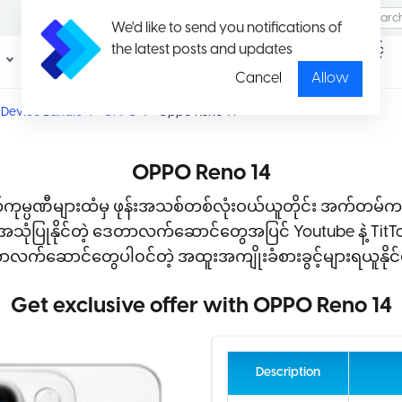
We'd like to send you notifications of
the latest posts and updates
ပရိုမိုး
ပတ်ကေ့ချ်နှင့်
ရှင်း
နှုန်းထားများ
Cancel
Allow
Device Bundle
OPPO
Oppo Reno 14
OPPO Reno 14
ုမ္ပဏီများထံမှ ဖုန်းအသစ်တစ်လုံးဝယ်ယူတိုင်း အက်တမ်
ုံပြုနိုင်တဲ့ ဒေတာလက်ဆောင်တွေအပြင် Youtube နဲ့ TitTok သီးသ
လက်ဆောင်တွေပါ၀င်တဲ့ အထူးအကျိုးခံစားခွင့်များရယူနိုင်ပ
Get exclusive offer with OPPO Reno 14
Description